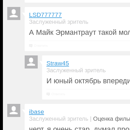
LSD777777
Заслуженный зритель
А Майк Эрмантраут такой мол
Ответить
Straw45
Заслуженный зритель
И юный октябрь впереди
Ответить
ibase
|
Заслуженный зритель
Оценка фильм
черт. я очень стар, думал про