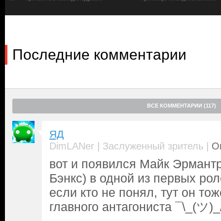
ведь, провали он миссию, не видать ему значка. Босс итак за
была — он должен выяснить, что тут не чисто. Помочь ему в э
(
Лиза Эйльбахер
), куратор в галерее мистера Мэйтленда. А ещ
полиции Беверли-Хиллз, Роузвуд (
Джадж Рейнхолд
) и Таггерт (
каким-то чудом выясняет, что бизнес Виктора держится вовсе 
Последние комментарии
статуй, а на торговле наркотиками. Теперь у Акселя и его друз
от головорезов Мэйтленда, а потом уж и справедливость восс
ВСЕ КОММЕНТАРИИ (117)
ЯД
|
|
DimLANer
Заслуженный зритель
О
вот и появился Майк Эрмант
Бэнкс) в одной из первых рол
если кто не понял, тут он то
главного антагониста ¯\_(ツ)_