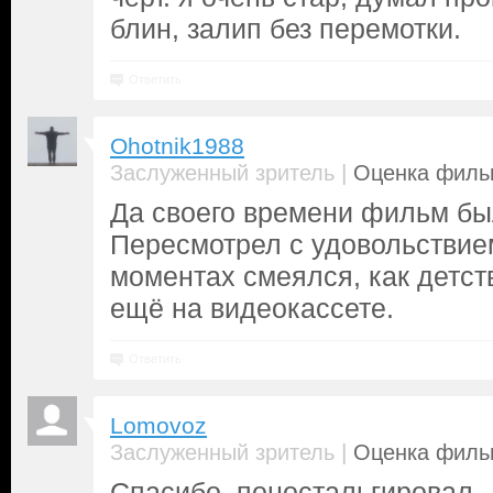
блин, залип без перемотки.
Ответить
Ohotnik1988
|
Заслуженный зритель
Оценка фильм
Да своего времени фильм бы
Пересмотрел с удовольствие
моментах смеялся, как детств
ещё на видеокассете.
Ответить
Lomovoz
|
Заслуженный зритель
Оценка фильм
Спасибо, поностальгировал