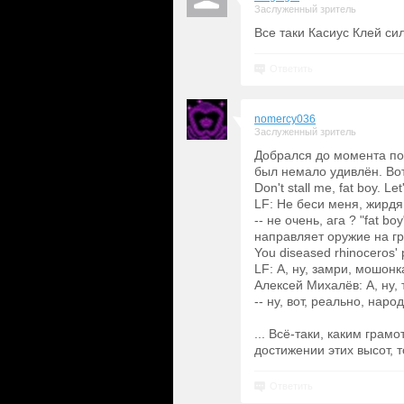
Заслуженный зритель
Все таки Касиус Клей с
Ответить
nomercy036
Заслуженный зритель
Добрался до момента пос
был немало удивлён. Вот
Don't stall me, fat boy. Let
LF: Не беси меня, жирдя
-- не очень, ага ? "fat b
направляет оружие на гр
You diseased rhinoceros' p
LF: А, ну, замри, мошон
Aлексей Михалёв: А, ну,
-- ну, вот, реально, нар
... Всё-таки, каким гра
достижении этих высот, то
Ответить