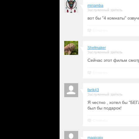
miriamba
Заслуженный зритель
вот бы "4 комнаты" озву
Ответить
Shefmaker
Заслуженный зритель
Сейчас этот фильм смотр
Ответить
farik43
Заслуженный зритель
Я честно , хотел бы "БЕ
был бы подарок!
Ответить
magicgio