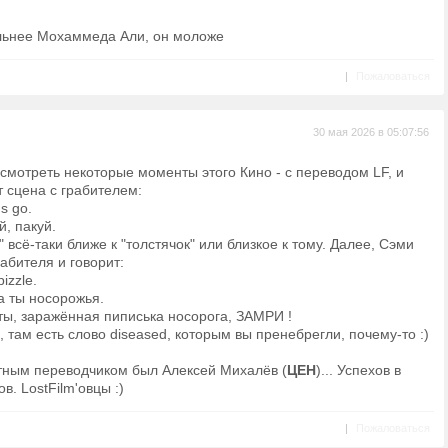
ильнее Мохаммеда Али, он моложе
|
Пожаловаться
30 мая 2026 в 05:07:56
мотреть некоторые моменты этого Кино - с переводом LF, и
 сцена с грабителем:
's go.
й, пакуй.
oy" всё-таки ближе к "толстячок" или близкое к тому. Далее, Сэми
абителя и говорит:
izzle.
ка ты носорожья.
 ты, заражённая пиписька носорога, ЗАМРИ !
од, там есть слово diseased, которым вы пренебрегли, почему-то :)
мотным переводчиком был Алексей Михалёв (
ЦЕН
)... Успехов в
в. LostFilm'овцы :)
|
Пожаловаться