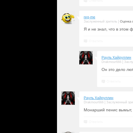
Ответить
reg-me
|
Заслуженный зритель
Оценка 
Я и не знал, что в этом
Ответить
Рауль Хайруллин
|
Drakmour666
Заслу
Он это дело люб
Ответить
Рауль Хайруллин
|
Drakmour666
Заслуженный зри
Монарший пенис вымыт,
Ответить