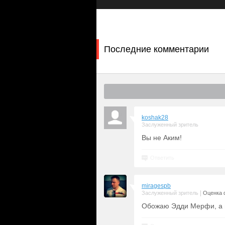
(
Шэри Хидли
). Вот только раскрыва
простым рабочим. Сможет ли истинн
станет ли ложь Акима поводом для
Последние комментарии
koshak28
Заслуженный зритель
Вы не Аким!
Ответить
miragespb
|
Заслуженный зритель
Оценка 
Обожаю Эдди Мерфи, а в