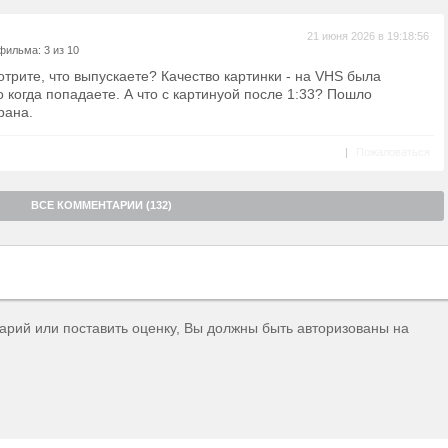
21 июня 2026 в 19:18:56
фильма: 3 из 10
мотрите, что выпускаете? Качество картинки - на VHS была
 когда попадаете. А что с картинуой после 1:33? Пошло
рана.
|
Пожаловаться
ВСЕ КОММЕНТАРИИ (132)
тарий или поставить оценку, Вы должны быть авторизованы на