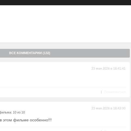
ть ей свою истинную личность принц не торопится, притворяясь
ая любовь пробиться сквозь назойливого жениха Лизы, и не
 разрыва влюбленных?
ВСЕ КОММЕНТАРИИ (132)
23 мая 2026 в 18:41:41
|
Пожаловаться
23 мая 2026 в 18:43:00
фильма: 10 из 10
 этом фильме особенно!!!