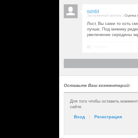
yuriy64
|
Заслуженный зритель
Оценка 
Лост, Вы сами то хоть с
лучше, Под мимику редко
увеличение середины эк
Ответить
Оставьте Ваш комментарий:
Для того чтобы оставить коммен
сайте.
Вход
|
Регистрация