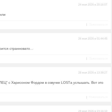
24 мая 2026 в 20:16:07
чили
|
Пожаловаться
26 мая 2026 в 01:44:45
ится странновато...
|
Пожаловаться
28 мая 2026 в 13:38:27
ГЛЕЦ" с Харисоном Фордом в озвучке LOSTа услышать. Вот это
|
Пожаловаться
28 мая 2026 в 23:16:10