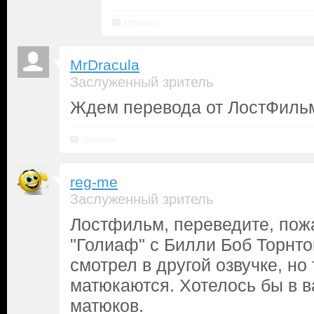
Ответить
MrDracula
Заслуженный зритель
Ждем перевода от ЛостФильм
Ответить
reg-me
Заслуженный зритель
Лостфильм, переведите, пож
"Голиаф" с Билли Боб Торнто
смотрел в другой озвучке, но
матюкаются. Хотелось бы в в
матюков.