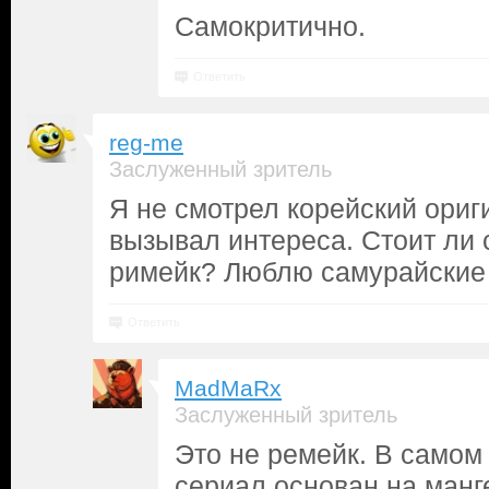
Самокритично.
Ответить
reg-me
Заслуженный зритель
Я не смотрел корейский ориг
вызывал интереса. Стоит ли 
римейк? Люблю самурайские 
Ответить
MadMaRx
Заслуженный зритель
Это не ремейк. В самом 
сериал основан на манге