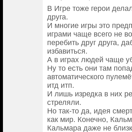
В Игре тоже герои дела
друга.
И многие игры это пред
играми чаще всего не в
перебить друг друга, да
избавиться.
А в играх людей чаще у
Ну то есть они там попа
автоматического пулемё
итд итп.
И лишь изредка в них р
стреляли.
Но так-то да, идея смер
как мир. Конечно, Кальм
Кальмара даже не близк