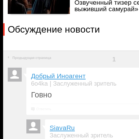
Озвученный тизер с
выживший самурай»
Обсуждение новости
Предыдущая страница
1
Добрый Иноагент
|
6o4ka
Заслуженный зритель
Говно
Ответить
SiavaRu
Заслуженный зритель