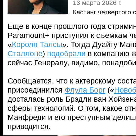
13 марта 2026 г.
Кастинг четвертого 
Еще в конце прошлого года стрими
Paramount+ приступил к съемкам че
«
Короля Талсы
». Тогда Дуайту Ман
Сталлоне
)
подобрали
в компанию ж
сейчас Генералу, видимо, понадоби
Сообщается, что к актерскому сост
присоединился
Флула Борг
(«
Новоб
досталась роль Брэдли ван Хойзен
сферы технологий. О том, какое от
Манфреди и его преступным делиш
приводится.