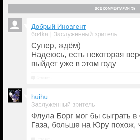
ВСЕ КОММЕНТАРИИ (3)
Добрый Иноагент
|
6o4ka
Заслуженный зритель
Супер, ждём)
Надеюсь, есть некоторая веро
выйдет уже в этом году
Ответить
huihu
Заслуженный зритель
Флула Борг мог бы сыграть в
Газа, больше на Юру похож,
Ответить