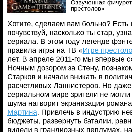
Озвученная фичурет
престолов»
Хотите, сделаем вам больно? Есть
почувствуй, насколько ты стар, уз
сериала. В этом году легенде фэнт
правила игры на ТВ «
Игре престол
лет. В апреле 2011-го мы впервые 
Ночным дозором за Стену, познако
Старков и начали вникать в полити
расчетливых Ланнистеров. Но даже
сериальном мире зрители не могли 
шума натворит экранизация роман
Мартина
. Привлечь в индустрию н
бюджеты, развернуть баталии, равн
видели в грандиозных пеплумах, н