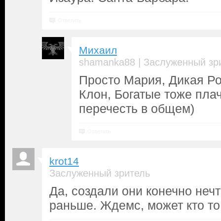
Ответить
Михаил
|
shamanka88
Заслуженный зр
Просто Мария, Дикая Ро
Клон, Богатые тоже пла
перечесть в общем)
Ответить
krot14
Заслуженный зритель
Да, создали они конечно нечт
раньше. Ждемс, может кто то