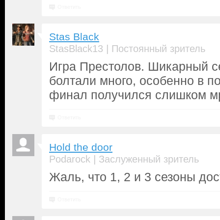
Ответить
Stas Black
|
StasBlack13
Постоянный зритель
Игра Престолов. Шикарный с
болтали много, особенно в п
финал получился слишком м
Ответить
Hold the door
|
Podarock
Заслуженный зритель
Жаль, что 1, 2 и 3 сезоны до
Ответить