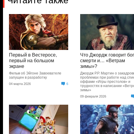
Читайте также
Первый в Вестеросе,
Что Джордж говорит бо
первый на большом
смерти и… «Ветрам
экране
зимы»?
Фильм об Эйгоне Завоевателе
Джордж Р.Р. Мартин о закадро
запущен в разработку
проблемах при работе над спи
оффами «Игры престолов» и
04 марта 2026
6
трудностях в написании «Ветр
зимы»
09 февраля 2026