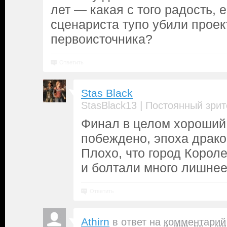
лет — какая с того радость, 
сценариста тупо убили проект
первоисточника?
Ответить
Stas Black
|
StasBlack13
Постоянный зрит
Финал в целом хороший 
побеждено, эпоха драко
Плохо, что город Корол
и болтали много лишнее
Ответить
Athirn
в ответ на
комментарий