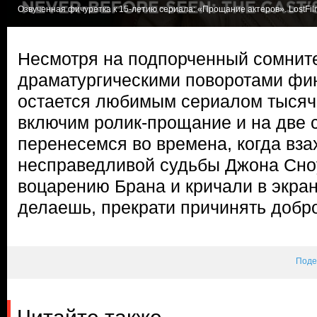
Озвученная фичуретка к 15-летию сериала: «Прощание актеров». LostFil
Несмотря на подпорченный сомни
драматургическими поворотами фин
остается любимым сериалом тысяч 
включим ролик-прощание и на две 
перенесемся во времена, когда вза
несправедливой судьбы Джона Сно
воцарению Брана и кричали в экра
делаешь, прекрати причинять доб
Поде