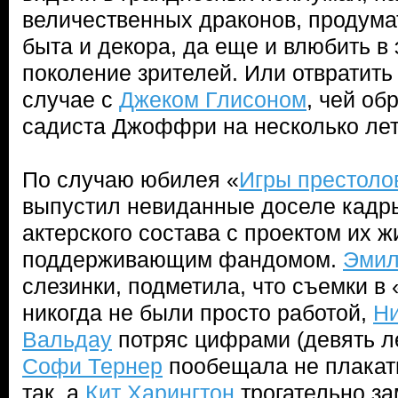
величественных драконов, продума
быта и декора, да еще и влюбить в 
поколение зрителей. Или отвратить 
случае с
Джеком Глисоном
, чей об
садиста Джоффри на несколько лет
По случаю юбилея «
Игры престоло
выпустил невиданные доселе кадр
актерского состава с проектом их ж
поддерживающим фандомом.
Эмил
слезинки, подметила, что съемки в 
никогда не были просто работой,
Ни
Вальдау
потряс цифрами (девять ле
Софи Тернер
пообещала не плакать
так, а
Кит Харингтон
трогательно за