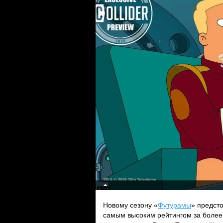
Новому сезону «
Футурамы
» предст
самым высоким рейтингом за более