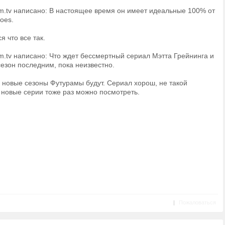
film.tv написано: В настоящее время он имеет идеальные 100% от
oes.
я что все так.
ilm.tv написано: Что ждет бессмертный сериал Мэтта Грейнинга и
езон последним, пока неизвестно.
о новые сезоны Футурамы будут. Сериал хорош, не такой
 новые серии тоже раз можно посмотреть.
|
Пожаловаться