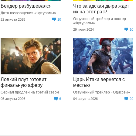
Бендер разбушевался
Что за адская дыра ждет
их на этот раз?..
Дата возвращения «Футурамы»
Озвученный трейлер и постер
22 августа 2025
10
«Футурамы»
29 июля 2024
10
Ловкий плут готовит
Царь Итаки вернется с
финальную аферу
местью
Сериал продлен на третий сезон
Озвученный трейлер «Одиссеи»
05 августа 2026
6
04 августа 2026
29