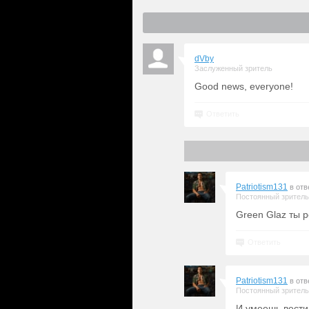
dVby
Заслуженный зритель
Good news, everyone!
Ответить
Patriotism131
в отв
Постоянный зритель
Green Glaz ты р
Ответить
Patriotism131
в отв
Постоянный зритель
И умеешь вести