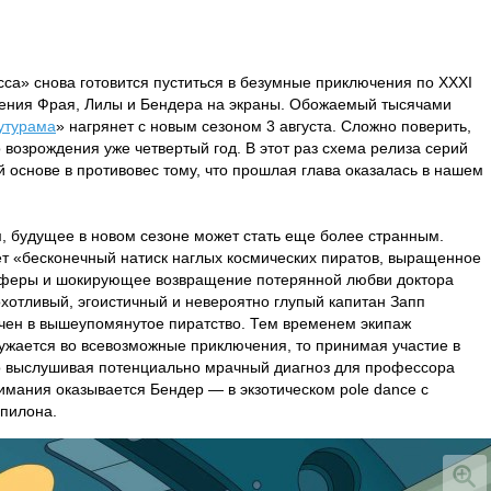
са» снова готовится пуститься в безумные приключения по XXXI
ащения Фрая, Лилы и Бендера на экраны. Обожаемый тысячами
утурама
» нагрянет с новым сезоном 3 августа. Сложно поверить,
 возрождения уже четвертый год. В этот раз схема релиза серий
 основе в противовес тому, что прошлая глава оказалась в нашем
.
, будущее в новом сезоне может стать еще более странным.
 «бесконечный натиск наглых космических пиратов, выращенное
аферы и шокирующее возвращение потерянной любви доктора
хотливый, эгоистичный и невероятно глупый капитан Запп
ечен в вышеупомянутое пиратство. Тем временем экипаж
ужается во всевозможные приключения, то принимая участие в
о выслушивая потенциально мрачный диагноз для профессора
нимания оказывается Бендер — в экзотическом pole dance с
 пилона.