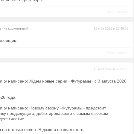
Пожаловаться
ет на
комментарий
15 мая 2026 в 23:49:35
оворщик.
Пожаловаться
15 мая 2026 в 06:27:55
film.tv написано: Ждем новые серии «Футурамы» с 3 августа 2026
26 года.
film.tv написано: Новому сезону «Футурамы» предстоит
нку предыдущего, дебютировавшего с самым высоким
десятилетие.
на столько силен. Я даже и не знал этого.