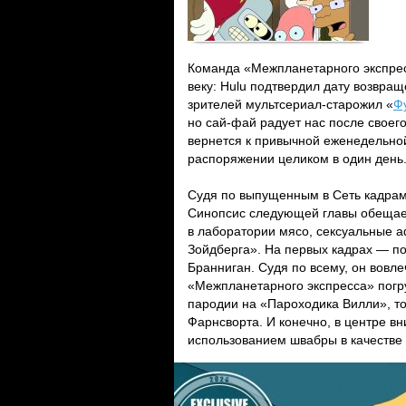
Команда «Межпланетарного экспрес
веку: Hulu подтвердил дату возвр
зрителей мультсериал-старожил «
Ф
но сай-фай радует нас после своего
вернется к привычной еженедельной
распоряжении целиком в один день
Судя по выпущенным в Сеть кадрам
Синопсис следующей главы обещает
в лаборатории мясо, сексуальные 
Зойдберга». На первых кадрах — по
Бранниган. Судя по всему, он вовл
«Межпланетарного экспресса» погр
пародии на «Пароходика Вилли», т
Фарнсворта. И конечно, в центре в
использованием швабры в качестве