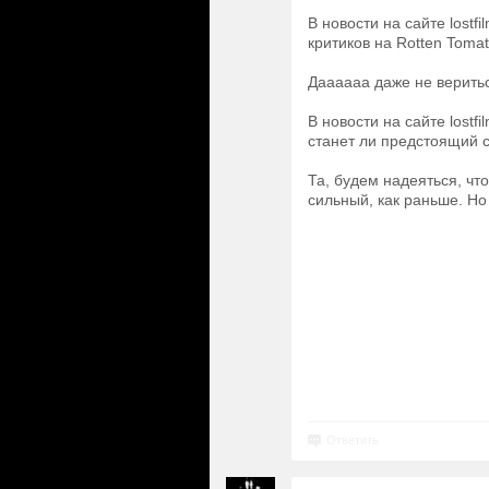
В новости на сайте lost
критиков на Rotten Tomat
Даааааа даже не веритьс
В новости на сайте lostf
станет ли предстоящий с
Та, будем надеяться, чт
сильный, как раньше. Но
Ответить