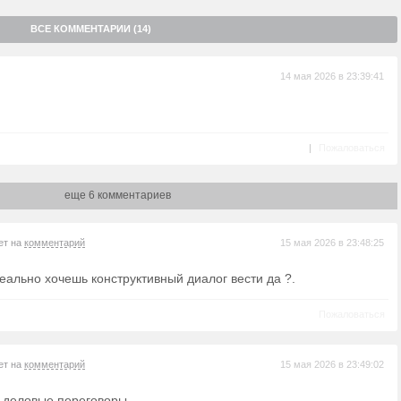
ВСЕ КОММЕНТАРИИ (14)
14 мая 2026 в 23:39:41
|
Пожаловаться
еще 6 комментариев
ет на
комментарий
15 мая 2026 в 23:48:25
еально хочешь конструктивный диалог вести да ?.
Пожаловаться
ет на
комментарий
15 мая 2026 в 23:49:02
 деловые переговоры.