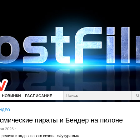
НОВИНКИ
РАСПИСАНИЕ
ИДЕО
смические пираты и Бендер на пилоне
ая 2026 г.
 релиза и кадры нового сезона «Футурамы»