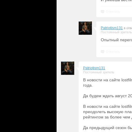
Ответить
Patriotism131
в отв
Постоянный зритель
Опытный перег
Ответить
Patriotism131
Постоянный зритель
В новости на сайте lost
года.
Да будем ждать август 20
В новости на сайте lost
преодолеть высокую пла
рейтингом за более чем 
Да предыдущий сезон бы 