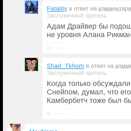
Fatality
в ответ на
комментар
Заслуженный зритель
Адам Драйвер бы подош
не уровня Алана Рикмана
Ответить
Shad_Tkhom
в ответ на
комм
Заслуженный зритель
Когда только обсуждали
Снейпом, думал, что его 
Камбербетч тоже был б
Ответить