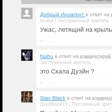
еще 1 комментари
Добрый Иноагент
в ответ на
|
6o4ka
Заслуженный зритель
Ужас, летящий на крылья
Ответить
huihu
в ответ на
комментарий
Заслуженный зритель
это Скала Дуэйн ?
Ответить
Stas Black
в ответ на
коммент
|
StasBlack13
Постоянный зрит