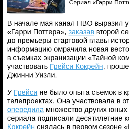
Сериал «Гарри Потт
В начале мая канал HBO выразил у
«Гарри Поттера»,
заказав
второй се
до премьеры стартовой главы исто
информацию омрачила новая весточ
в съемках экранизации «Тайной ко
участвовать
Грейси Кокрейн
, прош
Джинни Уизли.
У
Грейси
не было опыта съемок в к
телепроектах. Она участвовала в о
опередила
множество других юных 
сериала подписали десятилетние к
Кокрейн
снялась в первом сезоне «