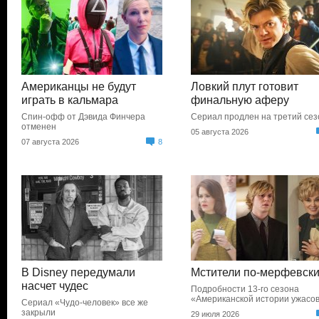
Американцы не будут
Ловкий плут готовит
играть в кальмара
финальную аферу
Спин-офф от Дэвида Финчера
Сериал продлен на третий сез
отменен
05 августа 2026
07 августа 2026
8
В Disney передумали
Мстители по-мерфевск
насчет чудес
Подробности 13-го сезона
«Американской истории ужасо
Сериал «Чудо-человек» все же
закрыли
29 июля 2026