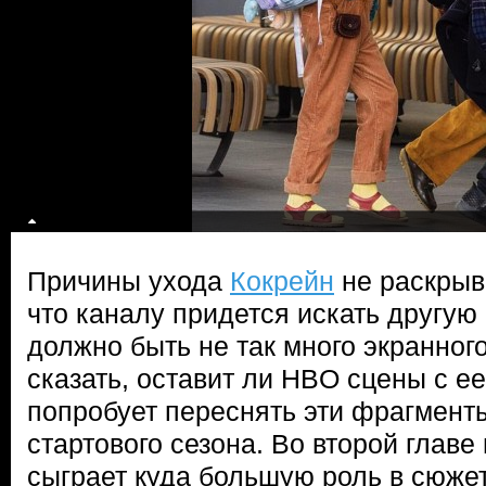
Причины ухода
Кокрейн
не раскрыв
что каналу придется искать другую 
должно быть не так много экранног
сказать, оставит ли HBO сцены с е
попробует переснять эти фрагмент
стартового сезона. Во второй глав
сыграет куда большую роль в сюжет