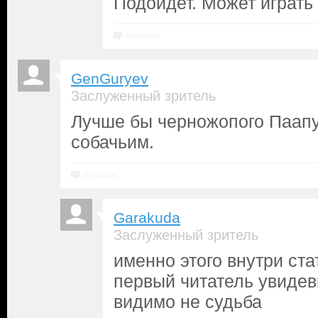
Подойдет. Может играть
Ответить
GenGuryev
Заслуженный зритель
Лучше бы черножопого Паапу
собачьим.
Ответить
Garakuda
Заслуженный зритель
именно этого внутри ст
первый читатель увидев
видимо не судьба