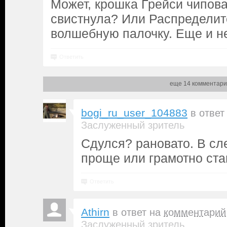
Может, крошка Грейси чипов
свистнула? Или Распредели
волшебную палочку. Еще и не 
Ответить
еще 14 комментари
bogi_ru_user_104883
в ответ
Заслуженный зритель
Сдулся? рановато. В с
проще или грамотно ста
Ответить
Athirn
в ответ на
комментарий
Заслуженный зритель