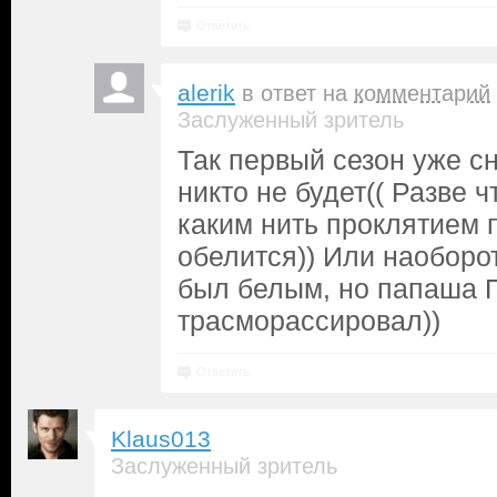
Ответить
alerik
в ответ на
комментарий
Заслуженный зритель
Так первый сезон уже с
никто не будет(( Разве 
каким нить проклятием п
обелится)) Или наоборот
был белым, но папаша П
трасморассировал))
Ответить
Klaus013
Заслуженный зритель