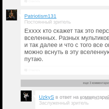
Ответить
Patriotism131
Постоянный зритель
Ехххх кто скажет так это пер
вселенных. Разных мультико
и так далее и что с того все 
можно вснуть в эту вселенную
путаю.
Ответить
еще 3 комментари
UzkyS
в ответ на
комментари
Заслуженный зритель