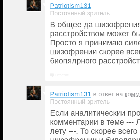
Patriotism131
Постоянный зритель
В общее да шизофрени
расстройством может бы
Просто я принимаю силе
шизофрении скорее всег
биопялрного расстройст
Ответить
Patriotism131
в ответ на
комм
Постоянный зритель
Если аналитическии про
комментарии в теме --- 
лету ---. То скорее всег