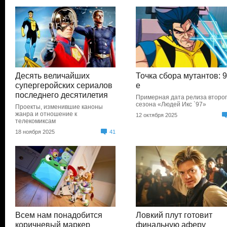
Десять величайших
Точка сбора мутантов: 9
супергеройских сериалов
е
последнего десятилетия
Примерная дата релиза второ
сезона «Людей Икс `97»
Проекты, изменившие каноны
жанра и отношение к
12 октября 2025
телекомиксам
18 ноября 2025
41
Всем нам понадобится
Ловкий плут готовит
коричневый маркер
финальную аферу