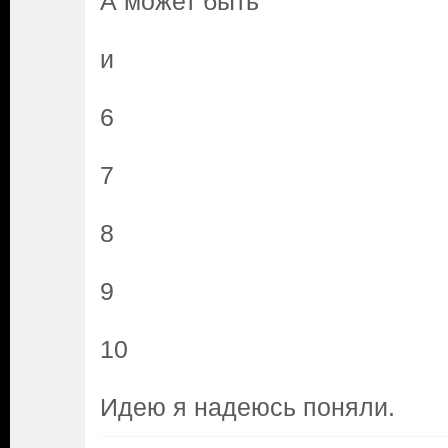
А может быть
и
6
7
8
9
10
Идею я надеюсь поняли.