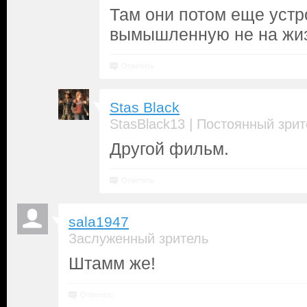
Там они потом еще устр
вымышленную не на жиз
Ответить
Stas Black
|
StasBlack13
Постоянный зрит
Другой фильм.
Ответить
sala1947
Заслуженный зритель
Штамм же!
Ответить