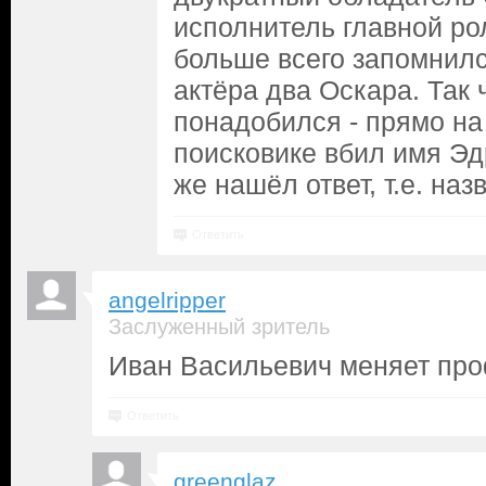
исполнитель главной ро
больше всего запомнился
актёра два Оскара. Так 
понадобился - прямо на
поисковике вбил имя Эд
же нашёл ответ, т.е. на
Ответить
angelripper
Заслуженный зритель
Иван Васильевич меняет про
Ответить
greenglaz