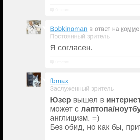
Ответить
Bobkinoman
в ответ на
комме
Постоянный зритель
Я согласен.
Ответить
fbmax
Заслуженный зритель
Юзер
вышел в
интерне
может с
лаптопа/ноутб
англицизм. =)
Без обид, но как бы, пр