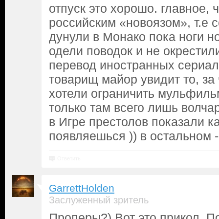
отпуск это хорошо. главное, 
российским «новоязом», т.е 
дунули в Монако пока ноги но
одели поводок и не окрестил
перевод иностранных сериалов
товарищ майор увидит то, за 
хотели ограничить мульфильм
только там всего лишь волча
в Игре престолов показали ка
появляешься )) в остальном -
Ответить
GarrettHolden
Заслуженный зритель
Проперы?) Вот это прикол. П