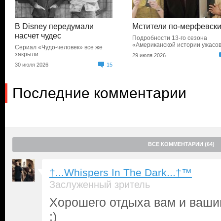
В Disney передумали
Мстители по-мерфевск
насчет чудес
Подробности 13-го сезона
«Американской истории ужасо
Сериал «Чудо-человек» все же
закрыли
29 июля 2026
30 июля 2026
15
Последние комментарии
ВСЕ КОММЕНТАРИИ (64)
†...Whispers In The Dark...†™
Заслуженный зритель
Хорошего отдыха вам и ваши
:)