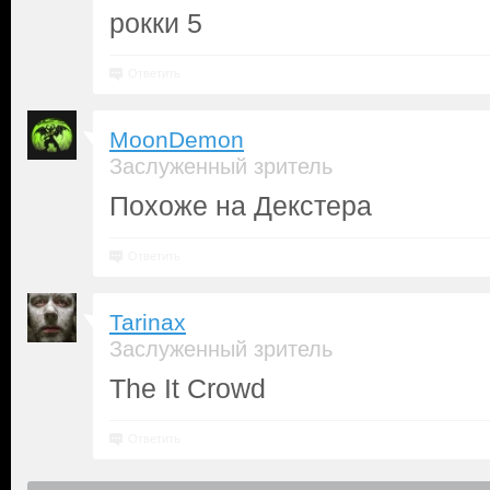
рокки 5
Ответить
MoonDemon
Заслуженный зритель
Похоже на Декстера
Ответить
Tarinax
Заслуженный зритель
The It Crowd
Ответить