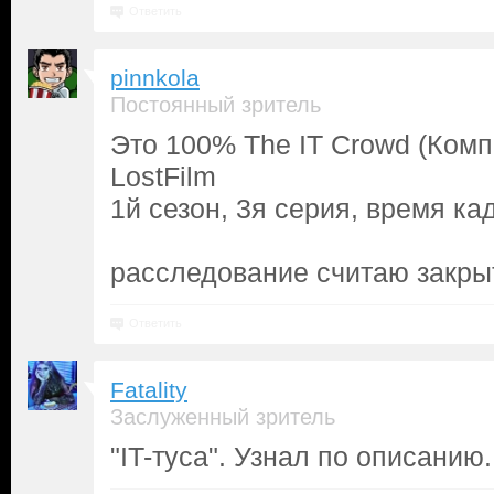
Ответить
pinnkola
Постоянный зритель
Это 100% The IT Crowd (Комп
LostFilm
1й сезон, 3я серия, время ка
расследование считаю закр
Ответить
Fatality
Заслуженный зритель
"IT-туса". Узнал по описанию.