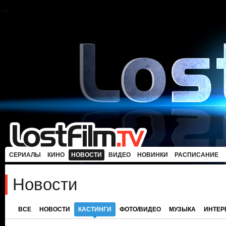
СЕРИАЛЫ
КИНО
НОВОСТИ
ВИДЕО
НОВИНКИ
РАСПИСАНИЕ
Новости
ВСЕ
НОВОСТИ
КАСТИНГИ
ФОТО/ВИДЕО
МУЗЫКА
ИНТЕ