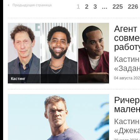
Предыдущая страница
1
2
3
...
225
226
Агент
совме
работ
Кастин
«Зада
04 августа 2026
Кастинг
Ричер
мален
Кастин
«Джек