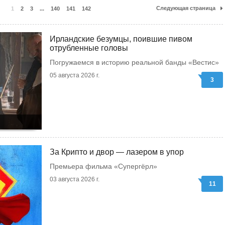
Следующая страница
1
2
3
...
140
141
142
Ирландские безумцы, поившие пивом
отрубленные головы
Погружаемся в историю реальной банды «Вестис»
05 августа 2026 г.
3
За Крипто и двор — лазером в упор
Премьера фильма «Супергёрл»
03 августа 2026 г.
11