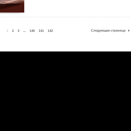
Следующая страница
1
2
3
...
140
141
142