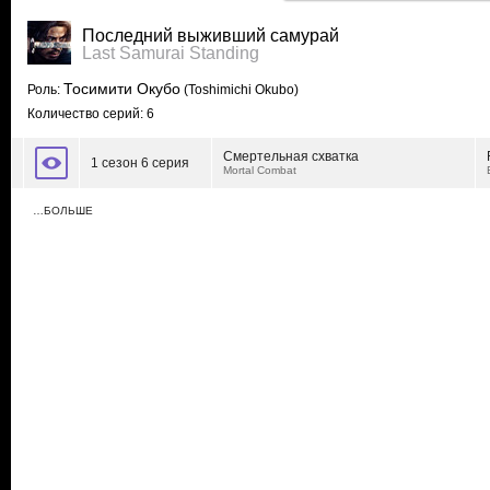
Последний выживший самурай
Last Samurai Standing
Тосимити Окубо
Роль:
(Toshimichi Okubo)
Количество серий: 6
Смертельная схватка
1 сезон 6 серия
Mortal Combat
…БОЛЬШЕ