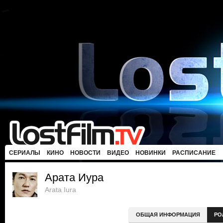
СЕРИАЛЫ
КИНО
НОВОСТИ
ВИДЕО
НОВИНКИ
РАСПИСАНИЕ
Арата Иура
Arata Iura
ОБЩАЯ ИНФОРМАЦИЯ
РО