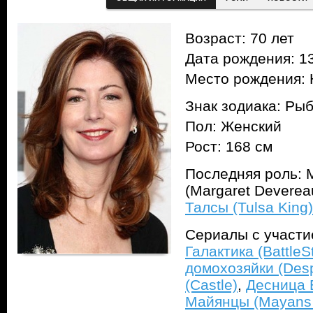
Возраст: 70 лет
Дата рождения: 13
Место рождения:
Знак зодиака: Ры
Пол: Женский
Рост: 168 см
Последняя роль: 
(Margaret Deverea
Талсы (Tulsa King)
Сериалы с участ
Галактика (BattleSt
домохозяйки (Des
(Castle)
,
Десница 
Майянцы (Mayans