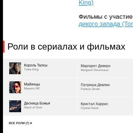
King)
Фильмы с участи
дикого запада (To
Роли в сериалах и фильмах
Король Талсы
Маргарет Деверо
Tulsa King
Margaret Devereaux
Майянцы
Патриша Девлин
Mayans MC
Patricia Devlin
Десница Божья
Кристал Харрис
Hand of God
Crystal Harris
ВСЕ РОЛИ (7)