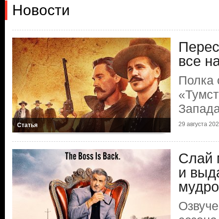
Новости
Перес
все н
Полка 
«Тумст
Запад
29 августа 2025
Статья
Слай 
и выд
мудро
Озвуче