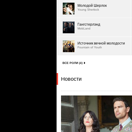
Молодой Шерлок
Young Sherlock
Гангстерлэнд
MobLand
Источник вечной молодости
Fountain of Youth
ВСЕ РОЛИ (4)
Новости