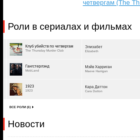
четвергам (The Th
Роли в сериалах и фильмах
Клуб убийств по четвергам
Элизабет
The Thursday Murder Club
Elizabeth
Гангстерлэнд
Мэйв Харриган
MobLand
Maeve Harrigan
1923
Кара Даттон
1923
Cara Dutton
ВСЕ РОЛИ (6)
Новости