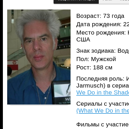
Возраст: 73 года
Дата рождения: 22
Место рождения: 
США
Знак зодиака: Во
Пол: Мужской
Рост: 188 см
Последняя роль: И
Jarmusch) в сери
We Do in the Shad
Сериалы с участ
(What We Do in th
Фильмы с участи