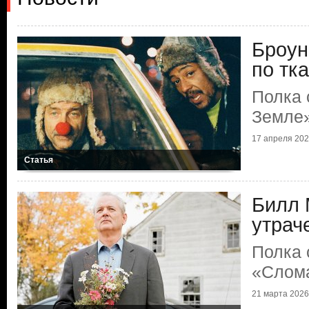
Броун
по тк
Полка 
Земле
17 апреля 2026
Статья
Билл 
утрач
Полка 
«Слом
21 марта 2026 