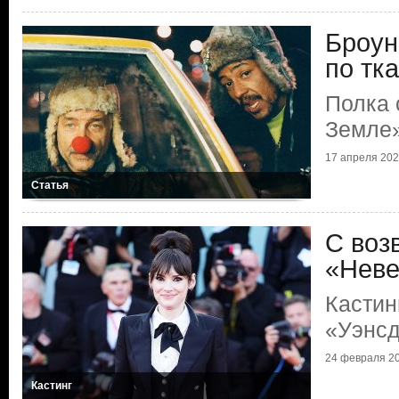
Броун
по тк
Полка 
Земле
17 апреля 2026
Статья
С воз
«Нев
Кастин
«Уэнс
24 февраля 20
Кастинг