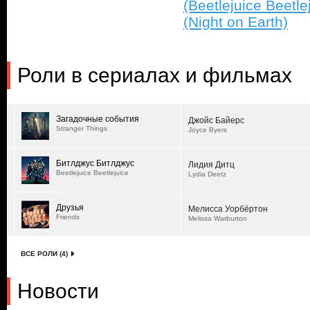
(Beetlejuice Beetle
(Night on Earth)
Роли в сериалах и фильмах
Загадочные события
Джойс Байерс
Stranger Things
Joyce Byers
Битлджус Битлджус
Лидия Дитц
Beetlejuice Beetlejuice
Lydia Deetz
Друзья
Мелисса Уорбёртон
Friends
Melissa Warburton
ВСЕ РОЛИ (4)
Новости