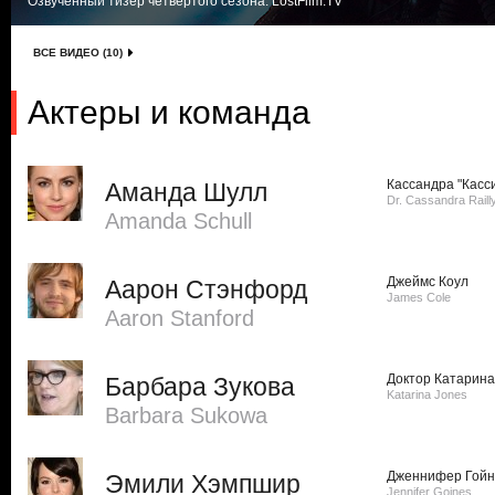
Озвученный тизер четвертого сезона. LostFilm.TV
ВСЕ ВИДЕО (10)
Актеры и команда
Кассандра "Касс
Аманда Шулл
Dr. Cassandra Raill
Amanda Schull
Джеймс Коул
Аарон Стэнфорд
James Cole
Aaron Stanford
Доктор Катарина
Барбара Зукова
Katarina Jones
Barbara Sukowa
Дженнифер Гойн
Эмили Хэмпшир
Jennifer Goines