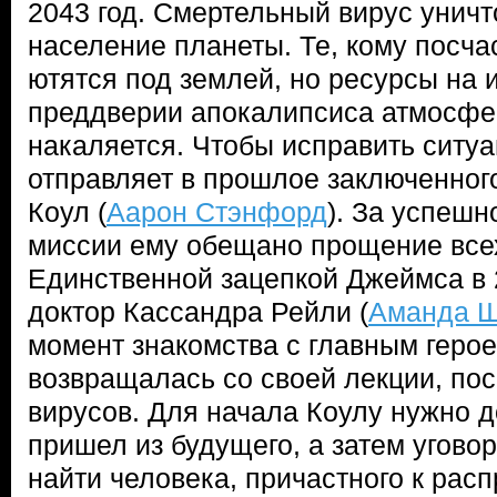
2043 год. Смертельный вирус уничт
население планеты. Те, кому посча
ютятся под землей, но ресурсы на и
преддверии апокалипсиса атмосфе
накаляется. Чтобы исправить ситуа
отправляет в прошлое заключенног
Коул (
Аарон Стэнфорд
). За успеш
миссии ему обещано прощение все
Единственной зацепкой Джеймса в 
доктор Кассандра Рейли (
Аманда 
момент знакомства с главным герое
возвращалась со своей лекции, по
вирусов. Для начала Коулу нужно до
пришел из будущего, а затем угово
найти человека, причастного к рас