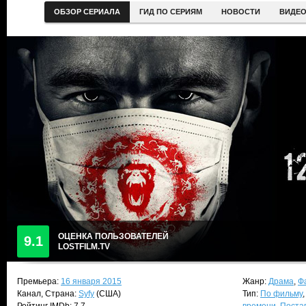
ОБЗОР СЕРИАЛА
ГИД ПО СЕРИЯМ
НОВОСТИ
ВИДЕ
ОЦЕНКА ПОЛЬЗОВАТЕЛЕЙ
9.1
LOSTFILM.TV
Премьера:
16 января 2015
Жанр:
Драма
,
Ф
Канал, Страна:
Syfy
(США)
Тип:
По фильму