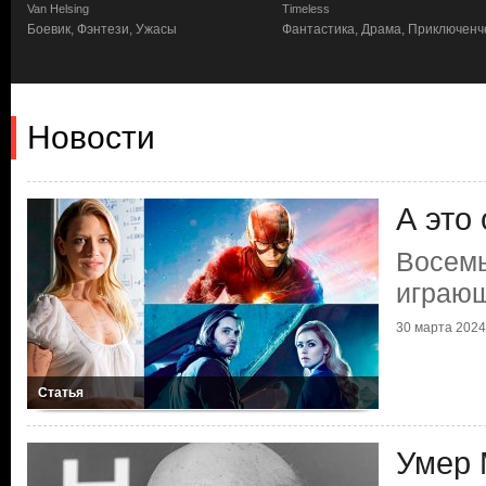
Van Helsing
Timeless
Боевик, Фэнтези, Ужасы
Фантастика, Драма, Приключенч
Новости
А это
Восемь
играющ
30 марта 2024 
Статья
Умер 