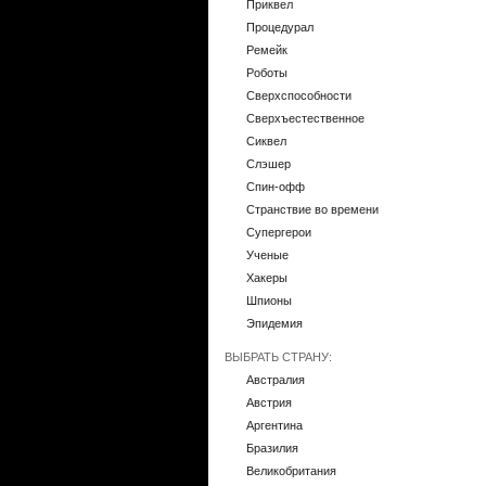
Приквел
Процедурал
Ремейк
Роботы
Сверхспособности
Сверхъестественное
Сиквел
Слэшер
Спин-офф
Странствие во времени
Супергерои
Ученые
Хакеры
Шпионы
Эпидемия
ВЫБРАТЬ СТРАНУ:
Австралия
Австрия
Аргентина
Бразилия
Великобритания