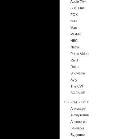
Apple TV+
BBC One
FOX
hulu
Max
MGM+
NBC
Netflix
Prime Video
Rai 1
Roku
Showtime
Syfy
The CW
БОЛЬШЕ
ВЫБРАТЬ ТИП:
Анимация
Антиутопия
Антология
Байкеры
Будущее