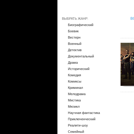
В
ВЫБРАТЬ ЖАНР:
Биографический
Боевик
Вестерн
Военный
Детектив
Документальный
Драма
Исторический
Комедия
Комиксы
Криминал
Мелодрама
Мистика
Мюзикл
Научная фантастика
Приключенческий
Реалити-шоу
Семейный