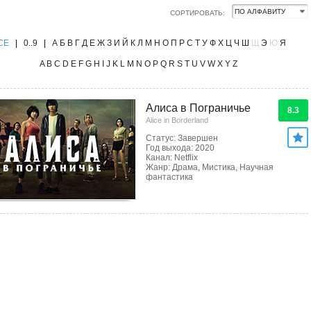
СОРТИРОВАТЬ:
CE
|
0..9
|
А
Б
В
Г
Д
Е
Ж
З
И
Й
К
Л
М
Н
О
П
Р
С
Т
У
Ф
Х
Ц
Ч
Ш
Щ
Э
Ю
Я
A
B
C
D
E
F
G
H
I
J
K
L
M
N
O
P
Q
R
S
T
U
V
W
X
Y
Z
Алиса в Пограничье
8.3
Alice in Borderland
Статус: Завершен
Год выхода: 2020
Канал: Netflix
Жанр: Драма, Мистика, Научная
фантастика