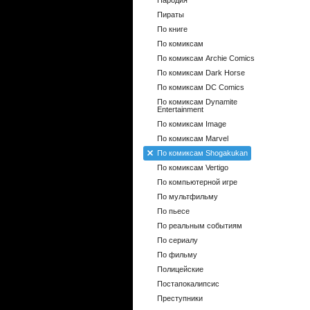
Пародия
Пираты
По книге
По комиксам
По комиксам Archie Comics
По комиксам Dark Horse
По комиксам DC Comics
По комиксам Dynamite
Entertainment
По комиксам Image
По комиксам Marvel
По комиксам Shogakukan
По комиксам Vertigo
По компьютерной игре
По мультфильму
По пьесе
По реальным событиям
По сериалу
По фильму
Полицейские
Постапокалипсис
Преступники