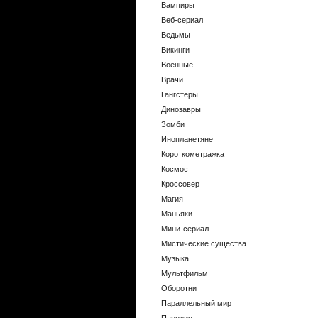
Вампиры
Веб-сериал
Ведьмы
Викинги
Военные
Врачи
Гангстеры
Динозавры
Зомби
Инопланетяне
Короткометражка
Космос
Кроссовер
Магия
Маньяки
Мини-сериал
Мистические существа
Музыка
Мультфильм
Оборотни
Параллельный мир