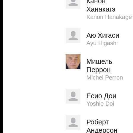
Канон
Ханакагэ
Kanon Hanakage
Аю Хигаси
Ayu Higashi
Мишель
Перрон
Michel Perron
Ёсио Дои
Yoshio Doi
Роберт
Андерсон