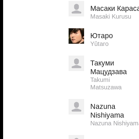
Масаки Карас
Masaki Kurusu
Ютаро
Yûtaro
Такуми
Мацудзава
Takumi
Matsuzawa
Nazuna
Nishiyama
Nazuna Nishiyam