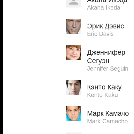
Akana Ikeda
Эрик Дэвис
Eric Davis
Дженнифер
Сегуэн
Jennifer Seguin
Кэнто Каку
Kento Kaku
Марк Камачо
Mark Camacho