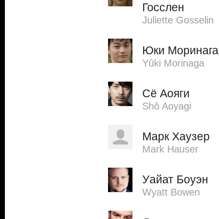
Госслен
Juliette Gosselin
Юки Моринага
Yûki Morinaga
Сё Аояги
Shô Aoyagi
Марк Хаузер
Mark Hauser
Уайат Боуэн
Wyatt Bowen