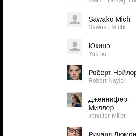
Daichi Yamaguch
Sawako Michi
Sawako Michi
Юкино
Yukino
Роберт Нэйло
Robert Naylor
Дженнифер
Миллер
Jennifer Miller
Ричард Дюмо