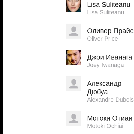
Lisa Suliteanu
Lisa Suliteanu
Оливер Прайс
Oliver Price
Джои Иванага
Joey Iwanaga
Александр
Дюбуа
Alexandre Dubois
Мотоки Отиаи
Motoki Ochiai