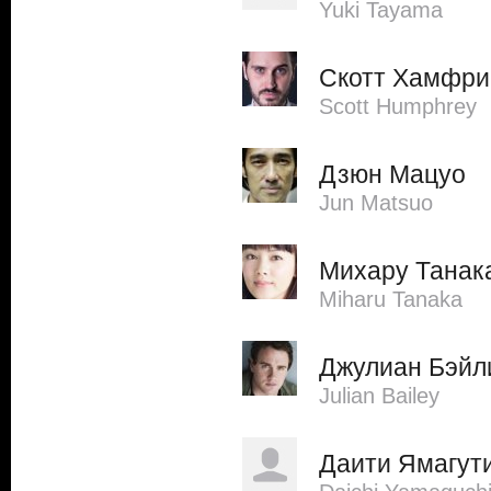
Yuki Tayama
Скотт Хамфри
Scott Humphrey
Дзюн Мацуо
Jun Matsuo
Михару Танак
Miharu Tanaka
Джулиан Бэйл
Julian Bailey
Даити Ямагут