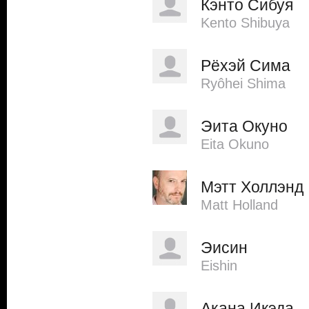
Кэнто Сибуя
Kento Shibuya
Рёхэй Сима
Ryôhei Shima
Эита Окуно
Eita Okuno
Мэтт Холлэнд
Matt Holland
Эисин
Eishin
Акана Икэда