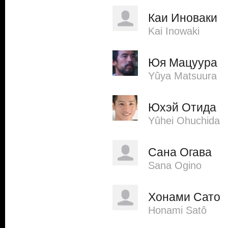
Каи Иноваки
Kai Inowaki
Юя Мацуура
Yûya Matsuura
Юхэй Отида
Yûhei Ohuchida
Сана Огава
Sana Ogino
Хонами Сато
Honami Satô