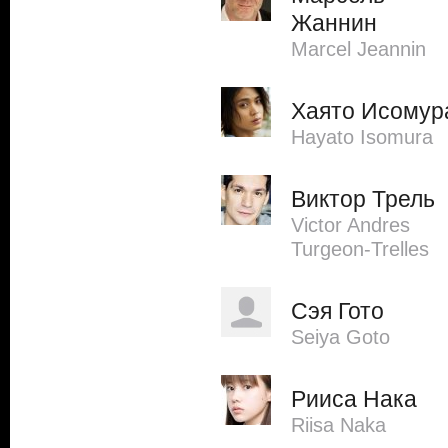
Жаннин
Marcel Jeannin
Хаято Исомур
Hayato Isomura
Виктор Трель
Victor Andres
Turgeon-Trelles
Сэя Гото
Seiya Goto
Рииса Нака
Riisa Naka