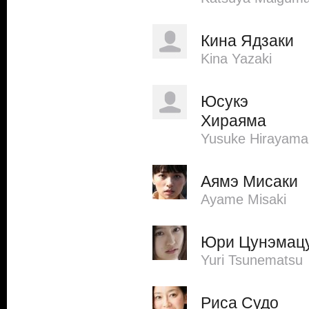
Кина Ядзаки
Kina Yazaki
Юсукэ
Хираяма
Yusuke Hirayama
Аямэ Мисаки
Ayame Misaki
Юри Цунэмац
Yuri Tsunematsu
Риса Судо