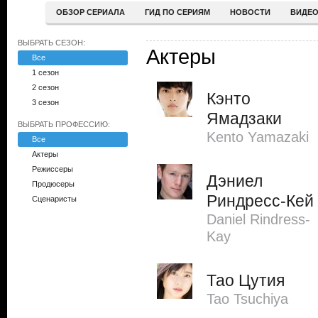
ОБЗОР СЕРИАЛА
ГИД ПО СЕРИЯМ
НОВОСТИ
ВИДЕ
ВЫБРАТЬ СЕЗОН:
Актеры
Все
1 сезон
2 сезон
Кэнто
3 сезон
Ямадзаки
ВЫБРАТЬ ПРОФЕССИЮ:
Kento Yamazaki
Все
Актеры
Режиссеры
Дэниел
Продюсеры
Риндресс-Кей
Сценаристы
Daniel Rindress-
Kay
Тао Цутия
Tao Tsuchiya