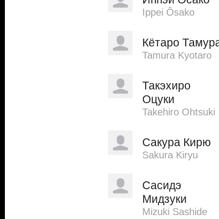
Ippei Ôsako
Кётаро Тамур
Tamura Kyotaro
Такэхиро
Оцуки
Takehiro Ohtsuki
Сакура Кирю
Sakura Kiryu
Сасидэ
Мидзуки
Mizuki Sashide