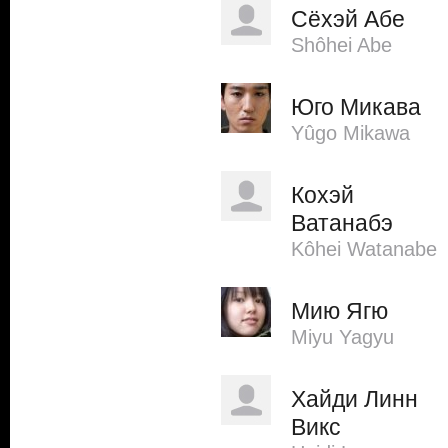
Сёхэй Абе
Shôhei Abe
Юго Микава
Yûgo Mikawa
Кохэй
Ватанабэ
Kôhei Watanabe
Мию Ягю
Miyu Yagyu
Хайди Линн
Викс