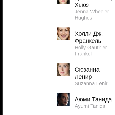
Хьюз
Jenna Wheeler-
Hughes
Холли Дж.
Франкель
Holly Gauthier-
Frankel
Сюзанна
Ленир
Suzanna Lenir
Аюми Танида
Ayumi Tanida