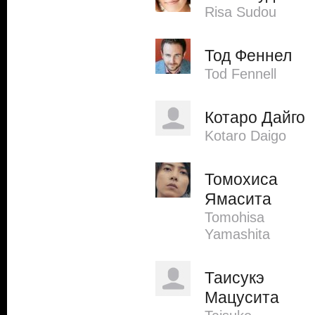
Risa Sudou
Тод Феннел
Tod Fennell
Котаро Дайго
Kotaro Daigo
Томохиса
Ямасита
Tomohisa
Yamashita
Таисукэ
Мацусита