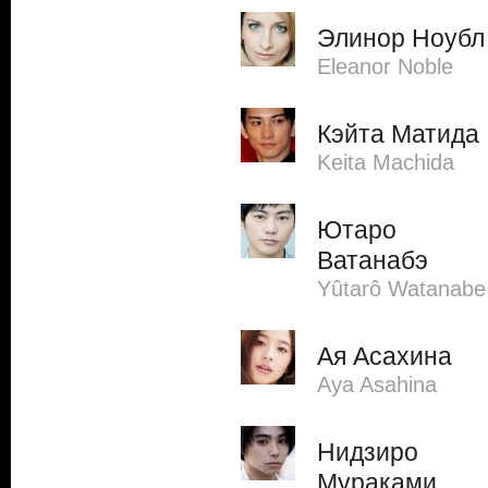
Элинор Ноубл
Eleanor Noble
Кэйта Матида
Keita Machida
Ютаро
Ватанабэ
Yûtarô Watanabe
Ая Асахина
Aya Asahina
Нидзиро
Мураками