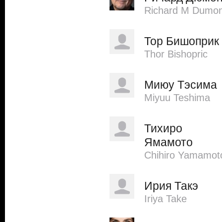
Richard M Dumon
Тор Бишоприк
Thor Bishopric
Миюу Тэсима
Miyuu Teshima
Тихиро
Ямамото
Chihiro Yamamot
Ирия Такэ
Iriya Take