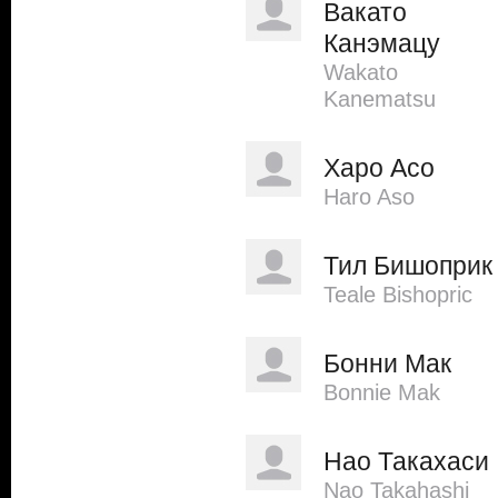
Вакато
Канэмацу
Wakato
Kanematsu
Харо Асо
Haro Aso
Тил Бишоприк
Teale Bishopric
Бонни Мак
Bonnie Mak
Нао Такахаси
Nao Takahashi