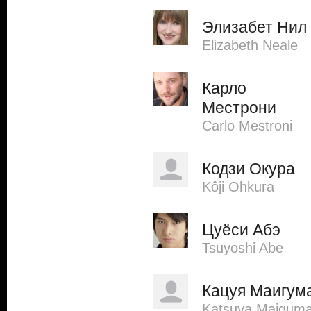
Элизабет Нил
Elizabeth Neale
Карло
Местрони
Carlo Mestroni
Кодзи Окура
Kôji Ohkura
Цуёси Абэ
Tsuyoshi Abe
Кацуя Маигум
Katsuya Maigum