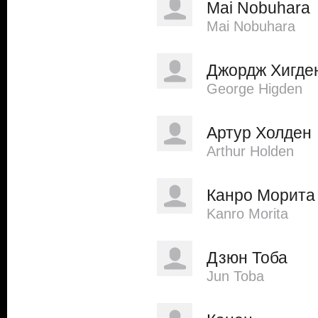
Mai Nobuhara
Mai Nobuhara
Джордж Хигде
George Higden
Артур Холден
Arthur Holden
Канро Морита
Kanro Morita
Дзюн Тоба
Jun Toba