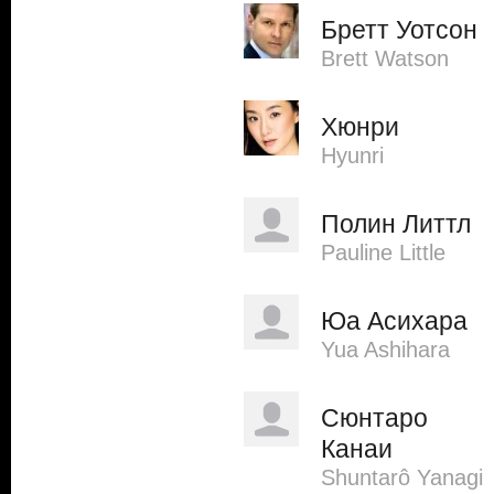
Бретт Уотсон
Brett Watson
Хюнри
Hyunri
Полин Литтл
Pauline Little
Юа Асихара
Yua Ashihara
Сюнтаро
Канаи
Shuntarô Yanagi