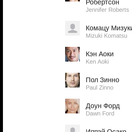
Робертсон
Jennifer Roberts
Комацу Мизук
Mizuki Komatsu
Кэн Аоки
Ken Aoki
Пол Зинно
Paul Zinno
Доун Форд
Dawn Ford
Иппэй Осако