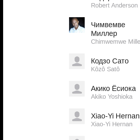
Robert Anderson
Чимвемве
Миллер
Chimwemwe Mille
Кодзо Сато
Kôzô Satô
Акико Ёсиока
Akiko Yoshioka
Xiao-Yi Hernan
Xiao-Yi Hernan