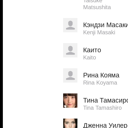
Taisuke
Matsushita
Кэндзи Масак
Kenji Masaki
Каито
Kaito
Рина Кояма
Rina Koyama
Тина Тамасир
Tina Tamashiro
Дженна Уилер