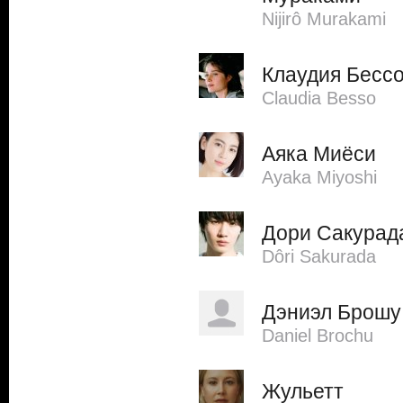
Nijirô Murakami
Клаудия Бесс
Claudia Besso
Аяка Миёси
Ayaka Miyoshi
Дори Сакурад
Dôri Sakurada
Дэниэл Брошу
Daniel Brochu
Жульетт