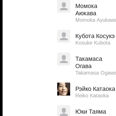
Момока
Аюкава
Momoka Ayukaw
Кубота Косукэ
Kosuke Kubota
Такамаса
Огава
Takamasa Ogaw
Рэйко Катаока
Reiko Kataoka
Юки Таяма