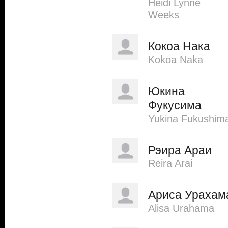
Heidi Lynne
Weeks
Кокоа Нака
Kokoa Naka
Юкина
Фукусима
Yukina Fukushim
Рэира Араи
Reira Arai
Ариса Урахам
Alisa Urahama