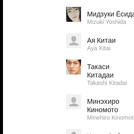
Мидзуки Ёсид
Mizuki Yoshida
Ая Китаи
Aya Kitai
Такаси
Китадаи
Takashi Kitadai
Минэхиро
Киномото
Minehiro Kinomot