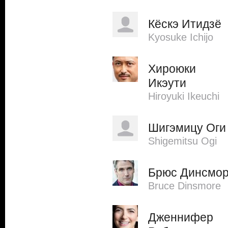
Кёскэ Итидзё
Kyosuke Ichijo
Хироюки
Икэути
Hiroyuki Ikeuchi
Шигэмицу Оги
Shigemitsu Ogi
Брюс Динсмо
Bruce Dinsmore
Дженнифер