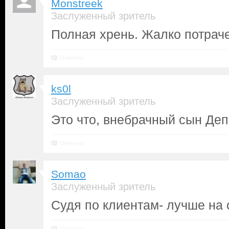
Monstreek
Заслуженный зритель
Полная хрень. Жалко потрач
Ответить
ks0l
Заслуженный зритель
Это что, внебрачный сын Де
Ответить
Somao
Заслуженный зритель
Судя по клиентам- лучше на 
Ответить