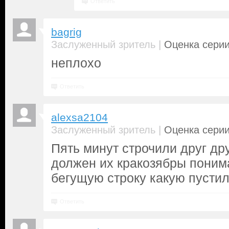
Ответить
bagrig
|
Заслуженный зритель
Оценка серии
неплохо
Ответить
alexsa2104
|
Заслуженный зритель
Оценка серии
Пять минут строчили друг друг
должен их кракозябры поним
бегущую строку какую пустили
Ответить