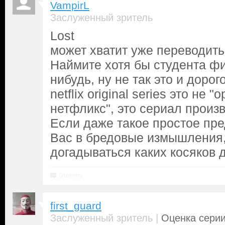
VampirL
Заслуженный зритель
Lost
может хватит уже переводить
Наймите хотя бы студента ф
нибудь, ну не так это и дорог
netflix original series это не
нетфликс", это сериал произ
Если даже такое простое пр
Вас в бредовые измышления,
догадываться каких косяков 
Ответить
first_guard
|
Заслуженный зритель
Оценка серии