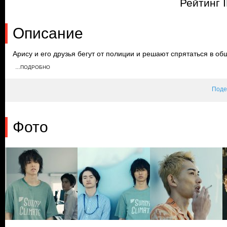
Рейтинг 
Описание
Арису и его друзья бегут от полиции и решают спрятаться в об
опасность миновала, герои осторожно выглядывают наружу. Одн
…ПОДРОБНО
мир вокруг туалета поменялся, и густонаселенный Токио совер
разобраться в происходящем и найти других людей?
Поде
Фото