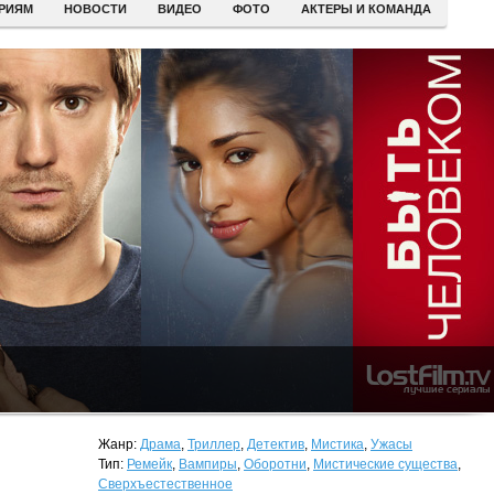
ЕРИЯМ
НОВОСТИ
ВИДЕО
ФОТО
АКТЕРЫ И КОМАНДА
Жанр:
Драма
,
Триллер
,
Детектив
,
Мистика
,
Ужасы
Тип:
Ремейк
,
Вампиры
,
Оборотни
,
Мистические существа
,
Сверхъестественное