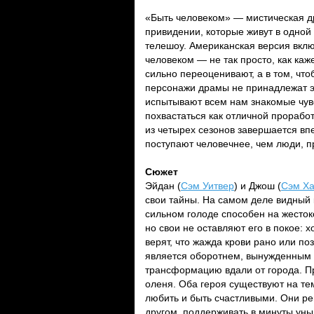
«Быть человеком» — мистическая др
привидении, которые живут в одной
телешоу. Американская версия включ
человеком — не так просто, как ка
сильно переоценивают, а в том, что
персонажи драмы не принадлежат э
испытывают всем нам знакомые чувс
похвастаться как отличной проработ
из четырех сезонов завершается вп
поступают человечнее, чем люди, 
Сюжет
Эйдан (
Сэм Уитвер
) и Джош (
Сэм Ха
свои тайны. На самом деле видный 
сильном голоде способен на жесток
но свои не оставляют его в покое: 
верят, что жажда крови рано или п
является оборотнем, вынужденным 
трансформацию вдали от города. Пр
оленя. Оба героя существуют на те
любить и быть счастливыми. Они ре
другом, поддерживать в минуты унын