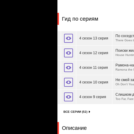
Гид по сериям
По соседст
4 сезон 13 серия
There Goes t
Поиски жи
4 сезон 12 серия
House Hunti
Рамона-н
4 сезон 11 серия
Ramona the 
Не смей з
4 сезон 10 серия
Oh Don't You
Слишком д
4 сезон 9 серия
Too Far, Fast
ВСЕ СЕРИИ (52)
Описание