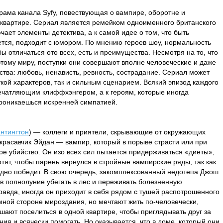
ама канала Syfy, повествующая о вампире, оборотне и
 квартире. Сериал является ремейком одноименного британского
ает элементы детектива, а к самой идее о том, что быть
жется, подходит с юмором. По мнению героев шоу, нормальность
бы отличаться ото всех, есть и преимущества. Несмотря на то, что
тому миру, поступки они совершают вполне человеческие и даже
тва: любовь, ненависть, ревность, сострадание. Сериал может
кой характеров, так и сильным сценарием. Всякий эпизод каждого
ечатляющим клиффхэнгером, а к героям, которые иногда
проникаешься искренней симпатией.
нтингтон
) — коллеги и приятели, скрывающие от окружающих
красавчик Эйдан — вампир, который в порыве страсти или при
ое убийство. Он изо всех сил пытается придерживаться «диеты»,
хотят, чтобы парень вернулся в стройные вампирские ряды, так как
оздно победит. В свою очередь, закомплексованный недотепа Джош
в полнолуние убегать в лес и переживать болезненную
авда, иногда он приходит в себя рядом с тушей распотрошенного
мной стороне мироздания, но мечтают жить по-человечески,
шают поселиться в одной квартире, чтобы приглядывать друг за
ия и всячески помогать. Но оказывается, что в доме, который они