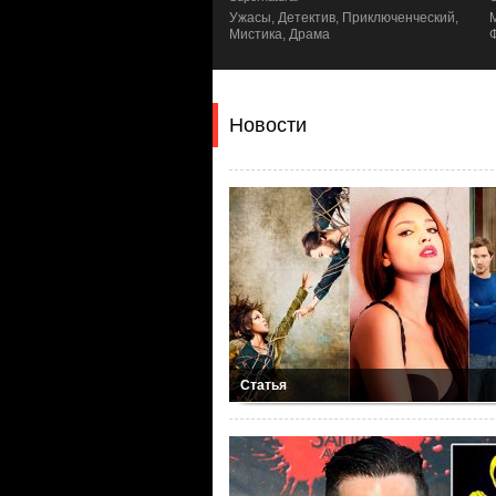
ы, Детектив, Приключенческий,
Мелодрама, Драма, Мистика,
ика, Драма
Фантастика
Новости
Статья