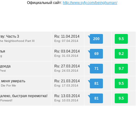
Официальный сайт:
http://www.syfy.com/beinghuman/
ву: Часть 3
Ru:
11.04.2014
200
9.5
he Neighborhood Part III
Eng: 07.04.2014
лья
Ru:
03.04.2014
69
9.2
ng
Eng: 31.03.2014
адоеда
Ru:
27.03.2014
71
9.7
Pest
Eng: 24.03.2014
а меня умирать
Ru:
21.03.2014
81
9.5
 Die For Me
Eng: 17.03.2014
алеко, быстрая перемотка!
Ru:
13.03.2014
81
9.5
 Forward!
Eng: 10.03.2014