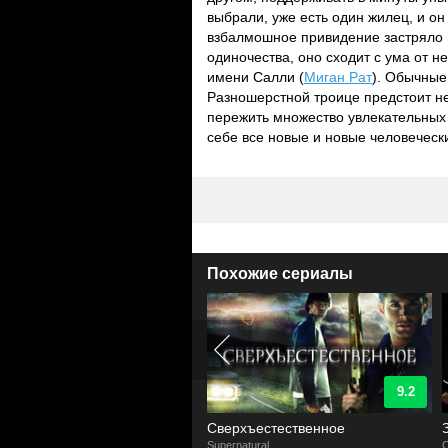
выбрали, уже есть один жилец, и он
взбалмошное привидение застряло в
одиночества, оно сходит с ума от 
имени Салли (
Миган Рат
). Обычные
Разношерстной троице предстоит не 
пережить множество увлекательных 
себе все новые и новые человеческ
Похожие сериалы
9.2
5.3
рхъестественное
Зачарованные
natural
Charmed
L