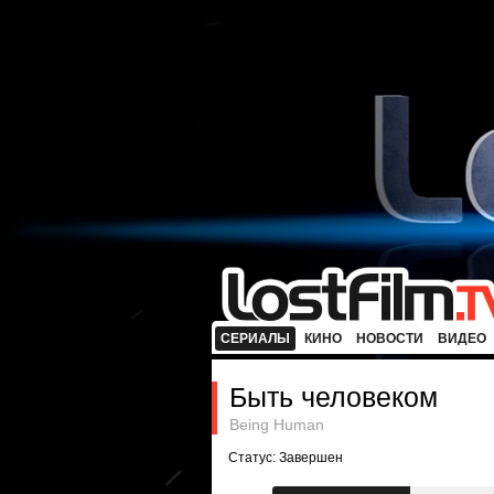
СЕРИАЛЫ
КИНО
НОВОСТИ
ВИДЕО
Быть человеком
Being Human
Статус: Завершен