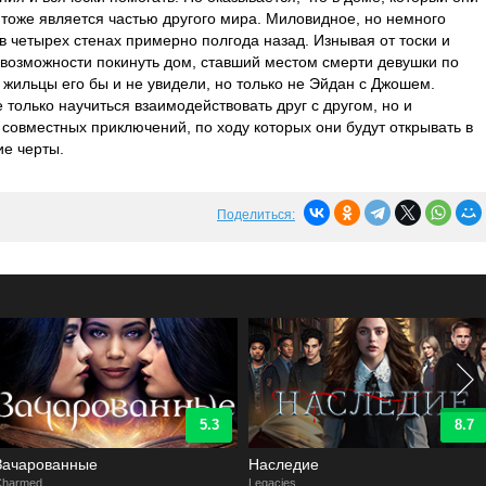
 тоже является частью другого мира. Миловидное, но немного
 четырех стенах примерно полгода назад. Изнывая от тоски и
невозможности покинуть дом, ставший местом смерти девушки по
 жильцы его бы и не увидели, но только не Эйдан с Джошем.
только научиться взаимодействовать друг с другом, но и
совместных приключений, по ходу которых они будут открывать в
ие черты.
Поделиться:
8.7
7.5
Наследие
Розуэлл, Нью-Мексико
egacies
Roswell, New Mexico