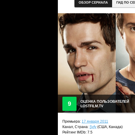
ОБЗОР СЕРИАЛА
ГИД ПО С
ОЦЕНКА ПОЛЬЗОВАТЕЛЕЙ
9
LOSTFILM.TV
Премьера:
17 января 2011
Канал, Страна:
Syfy
(США, Канада)
Рейтинг IMDb: 7.5