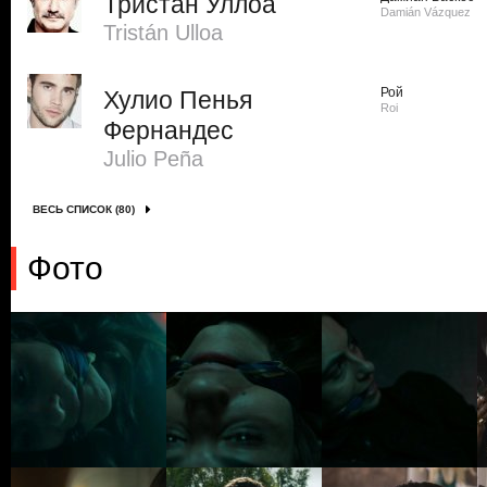
Тристан Уллоа
Damián Vázquez
Tristán Ulloa
Рой
Хулио Пенья
Roi
Фернандес
Julio Peña
ВЕСЬ СПИСОК (80)
Фото