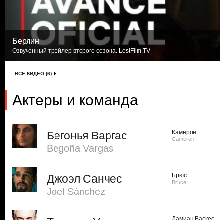
Берлин
Озвученный трейлер второго сезона. LostFilm.TV
ВСЕ ВИДЕО (6)
Актеры и команда
Камерон
Бегонья Варгас
Cameron
Begoña Vargas
Брюс
Джоэл Санчес
Bruce
Joel Sánchez
Дамиан Васкес