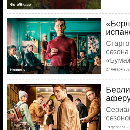
Фото/Видео
«Берл
испан
Старто
сезона
«Бумаж
27 января 2025
Новость
Берли
афер
Сериал
сезоно
19 февраля 20