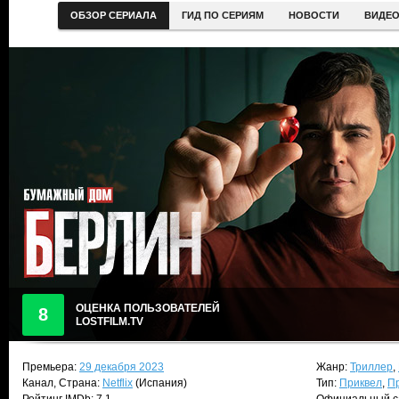
ОБЗОР СЕРИАЛА
ГИД ПО СЕРИЯМ
НОВОСТИ
ВИДЕ
ОЦЕНКА ПОЛЬЗОВАТЕЛЕЙ
8
LOSTFILM.TV
Премьера:
29 декабря 2023
Жанр:
Триллер
,
Канал, Страна:
Netflix
(Испания)
Тип:
Приквел
,
П