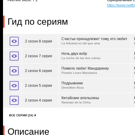
Рейтинг IMDb: 7.1
Официальный с
https://www.netfl
Гид по сериям
Счастье принадлежит тому, кто любит
2 сезон 8 серия
La felicidad es del que ama
Ночь двух кобр
2 сезон 7 серия
La noche de las dos cobras
Помело любит Мандаринку
2 сезон 6 серия
Pomelo Loves Mandarina
Подрывники
2 сезон 5 серия
Demolition Boys
Китайские апельсины
2 сезон 4 серия
Naranjas de la China
ВСЕ СЕРИИ (16)
Описание