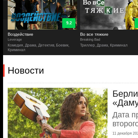
9.2
Воздействие
Во все тяжкие
Leverage
Breaking Bad
Комедия, Драма, Детектив, Боевик,
Триллер, Драма, Криминал
Криминал
Новости
Берли
«Даму
Дата п
второг
11 декабря 202