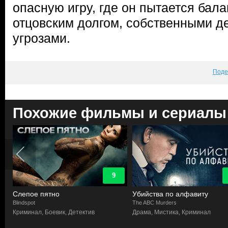
опасную игру, где он пытается бал
отцовским долгом, собственными 
угрозами.
Поде
Похожие фильмы и сериалы
9
Слепое пятно
Убийства по алфавиту
Blindspot
The ABC Murders
в
Криминал, Боевик, Детектив
Драма, Мистика, Криминал