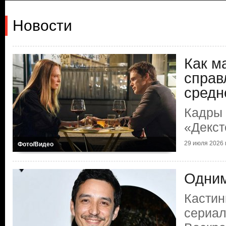
Новости
Как м
справ
средн
Кадры 
«Декст
29 июля 2026 г
Фото/Видео
Одним
Кастин
сериал