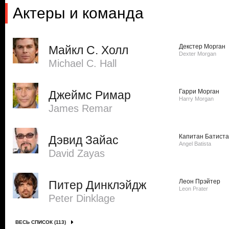
Актеры и команда
Декстер Морган
Майкл С. Холл
Dexter Morgan
Michael C. Hall
Гарри Морган
Джеймс Римар
Harry Morgan
James Remar
Капитан Батиста
Дэвид Зайас
Angel Batista
David Zayas
Леон Прэйтер
Питер Динклэйдж
Leon Prater
Peter Dinklage
ВЕСЬ СПИСОК (113)