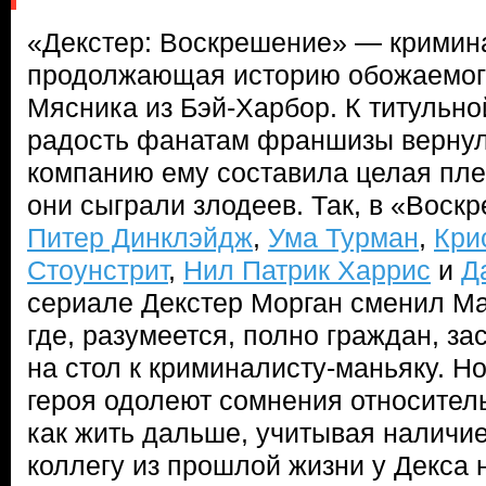
«Декстер: Воскрешение» — кримин
продолжающая историю обожаемог
Мясника из Бэй-Харбор. К титульно
радость фанатам франшизы верну
компанию ему составила целая плея
они сыграли злодеев. Так, в «Воск
Питер Динклэйдж
,
Ума Турман
,
Кри
Стоунстрит
,
Нил Патрик Харрис
и
Д
сериале Декстер Морган сменил М
где, разумеется, полно граждан, з
на стол к криминалисту-маньяку. Но 
героя одолеют сомнения относительн
как жить дальше, учитывая наличие
коллегу из прошлой жизни у Декса 