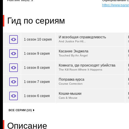
Рейтинг IMDb: 9
Официальный с
https://www.para
Гид по сериям
И всеобщая справедливость
1 сезон 10 серия
And Justice For All...
Касание Энджела
1 сезон 9 серия
Touched By An Ángel
Комната, где происходят убийства
1 сезон 8 серия
The Kill Room Where It Happens
Поправка курса
1 сезон 7 серия
Course Correction
Кошки-мышки
1 сезон 6 серия
Cats & Mouse
ВСЕ СЕРИИ (10)
Описание