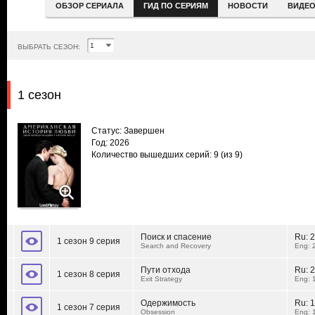
ОБЗОР СЕРИАЛА
ГИД ПО СЕРИЯМ
НОВОСТИ
ВИДЕ
ВЫБРАТЬ СЕЗОН:
1 сезон
Статус: Завершен
Год: 2026
Количество вышедших серий: 9
(из 9)
Поиск и спасение
Ru:
2
1 сезон 9 серия
Search and Recovery
Eng: 
Пути отхода
Ru:
2
1 сезон 8 серия
Exit Strategy
Eng: 
Одержимость
Ru:
1
1 сезон 7 серия
Obsession
Eng: 