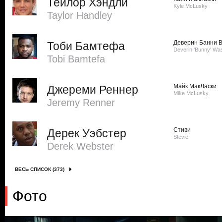
Тейлор Хэндли
Kyle McLusky
Taylor Handley
Деверин Банни 
Тоби Бамтефа
Deverin 'Bunny' Wa
Tobi Bamtefa
Майк МакЛаски
Джереми Реннер
Mike McLusky
Jeremy Renner
Стиви
Дерек Уэбстер
Stevie
Derek Webster
ВЕСЬ СПИСОК (373)
Фото