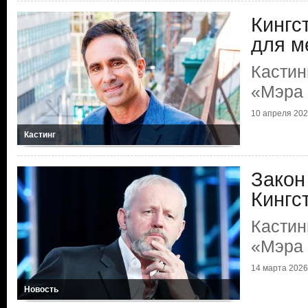
Кингс
для м
Кастин
«Мэра 
10 апреля 2026
Кастинг
Закон
Кингс
Кастин
«Мэра 
14 марта 2026 
Новость