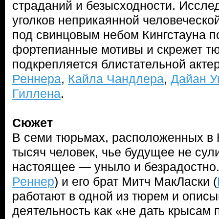
страданий и безысходности. Иссле
уголков неприкаянной человеческо
под свинцовым небом Кингстауна п
фортепианные мотивы и скрежет т
подкрепляется блистательной акте
Реннера
,
Кайла Чандлера
,
Дайан У
Гиллена
.
Сюжет
В семи тюрьмах, расположенных в К
тысяч человек, чье будущее не сули
настоящее — уныло и безрадостно.
Реннер
) и его брат Митч МакЛаски (
работают в одной из тюрем и опис
деятельность как «не дать крысам п