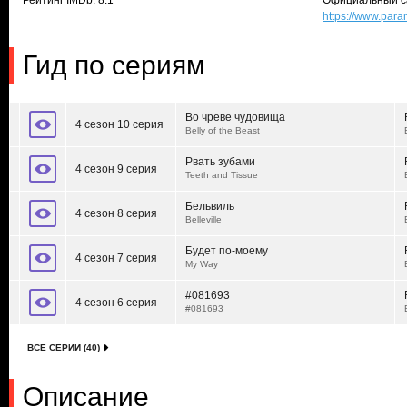
Рейтинг IMDb: 8.1
Официальный с
https://www.par
Гид по сериям
Во чреве чудовища
4 сезон 10 серия
Belly of the Beast
Рвать зубами
4 сезон 9 серия
Teeth and Tissue
Бельвиль
4 сезон 8 серия
Belleville
Будет по-моему
4 сезон 7 серия
My Way
#081693
4 сезон 6 серия
#081693
ВСЕ СЕРИИ (40)
Описание