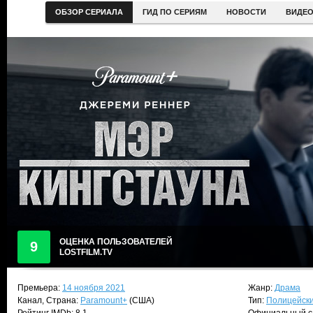
ОБЗОР СЕРИАЛА
ГИД ПО СЕРИЯМ
НОВОСТИ
ВИДЕ
ОЦЕНКА ПОЛЬЗОВАТЕЛЕЙ
9
LOSTFILM.TV
Премьера:
14 ноября 2021
Жанр:
Драма
Канал, Страна:
Paramount+
(США)
Тип:
Полицейск