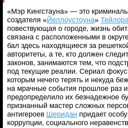
«Мэр Кингстауна» — это криминаль
создателя «
Йеллоустоуна
»
Тейлор
повествующая о городе, жизнь обит
связана с расположенными в округ
бал здесь находящиеся за решетк
авторитеты, а те, кто должен след
законов, занимаются тем, что подс
под текущие реалии. Сериал фокус
которым нечего терять и некуда бежа
на мрачные события прошлое раз и
предопределило их безнадежное бу
признанный мастер сложных персон
антигероев
Шеридан
придает особу
коррупции, социального неравенств