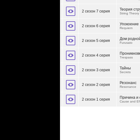
Теория стр
2 сезон 7 серия
String Theory
Упокоение
2 сезон 6 серия
Requiem
Дом родно
2 сезон 5 серия
Furusato
Проникнов
2 сезон 4 серия
Trespass
Тайны
2 сезон 3 серия
Secrets
Резонанс
2 сезон 2 серия
Resonance
Причина и 
2 сезон 1 серия
Cause and Ef