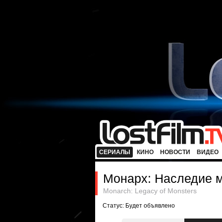
СЕРИАЛЫ
КИНО
НОВОСТИ
ВИДЕО
Монарх: Наследие 
Monarch: Legacy of Monsters
Статус: Будет объявлено