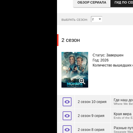
ОБЗОР СЕРИАЛА
ГИД ПО С
ВЫБРАТЬ СЕЗОН:
2 сезон
Статус: Завершен
Год: 2026
Количество вышедших 
Где наш д
2 сезон 10 серия
Where We Be
Края мира
2 сезон 9 серия
Ends of the E
Разные пу
2 сезон 8 серия
Separate Wa