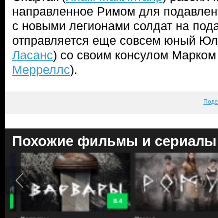
направленное Римом для подавлени
с новыми легионами солдат на под
отправляется еще совсем юный Юл
Ласанс
) со своим консулом Марком
Мерреллс
).
Поде
Похожие фильмы и сериалы
8.4