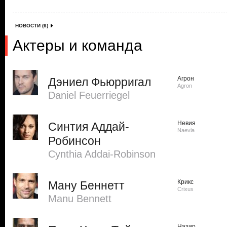
НОВОСТИ (6)
Актеры и команда
Агрон
Дэниел Фьюрригал
Agron
Daniel Feuerriegel
Невия
Синтия Аддай-
Naevia
Робинсон
Cynthia Addai-Robinson
Крикс
Ману Беннетт
Crixus
Manu Bennett
Назир