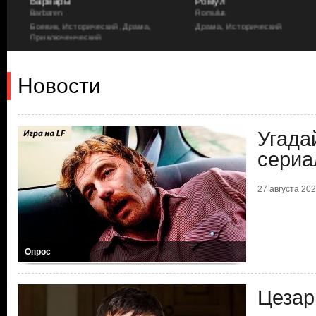
Варвары
Ромул
Barbaren
Romulus
Боевик, Исторический, Драма,
Драма, Исторический
Приключенческий
Новости
Угада
сериа
27 августа 2023
Опрос
Цезар