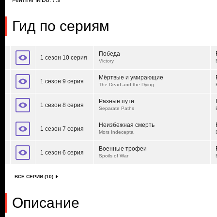
Рейтинг IMDb: 7.9
Гид по сериям
Победа
1 сезон 10 серия
Victory
Мёртвые и умирающие
1 сезон 9 серия
The Dead and the Dying
Разные пути
1 сезон 8 серия
Separate Paths
Неизбежная смерть
1 сезон 7 серия
Mors Indecepta
Военные трофеи
1 сезон 6 серия
Spoils of War
ВСЕ СЕРИИ (10)
Описание