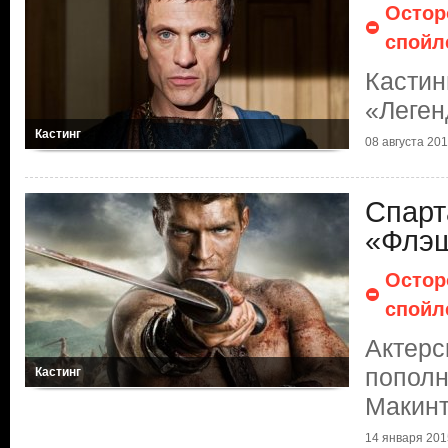
Остор
спойл
Кастин
«Леген
Кастинг
08 августа 2017
Спарт
«Флэ
Остор
спойл
Актерс
пополн
Кастинг
Макин
14 января 2015