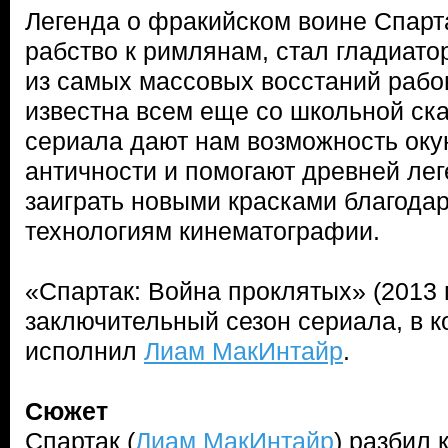
Легенда о фракийском воине Спарта
рабство к римлянам, стал гладиато
из самых массовых восстаний рабо
известна всем еще со школьной ск
сериала дают нам возможность оку
античности и помогают древней ле
заиграть новыми красками благода
технологиям кинематографии.
«Спартак: Война проклятых» (2013 г
заключительный сезон сериала, в к
исполнил
Лиам МакИнтайр
.
Сюжет
Спартак (
Лиам МакИнтайр
) разбил 