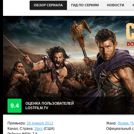
ОБЗОР СЕРИАЛА
ГИД ПО СЕРИЯМ
НОВОСТИ
ОЦЕНКА ПОЛЬЗОВАТЕЛЕЙ
9.4
LOSTFILM.TV
Премьера:
28 января 2013
Жанр:
Драма
,
П
Канал, Страна:
Starz
(США)
Официальный с