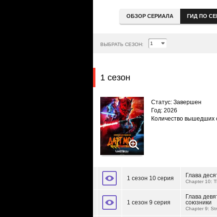
ОБЗОР СЕРИАЛА
ГИД ПО С
ВЫБРАТЬ СЕЗОН:
1 сезон
Статус: Завершен
Год: 2026
Количество вышедших 
Глава деся
1 сезон 10 серия
Chapter 10: T
Глава дев
1 сезон 9 серия
союзники
Chapter 9: Str