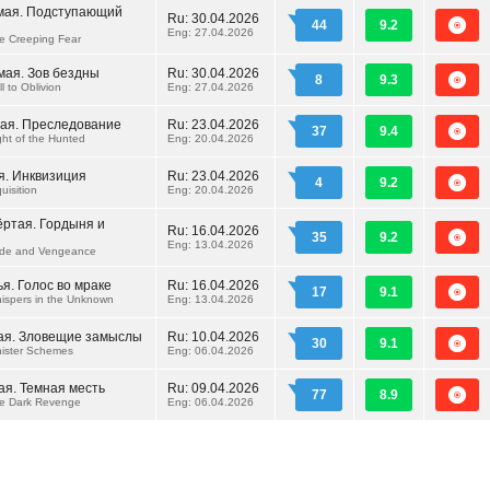
ьмая. Подступающий
Ru:
30.04.2026
44
9.2
Eng: 27.04.2026
e Creeping Fear
мая. Зов бездны
Ru:
30.04.2026
8
9.3
l to Oblivion
Eng: 27.04.2026
тая. Преследование
Ru:
23.04.2026
37
9.4
ght of the Hunted
Eng: 20.04.2026
я. Инквизиция
Ru:
23.04.2026
4
9.2
uisition
Eng: 20.04.2026
ёртая. Гордыня и
Ru:
16.04.2026
35
9.2
Eng: 13.04.2026
ride and Vengeance
ья. Голос во мраке
Ru:
16.04.2026
17
9.1
ispers in the Unknown
Eng: 13.04.2026
ая. Зловещие замыслы
Ru:
10.04.2026
30
9.1
nister Schemes
Eng: 06.04.2026
ая. Темная месть
Ru:
09.04.2026
77
8.9
he Dark Revenge
Eng: 06.04.2026