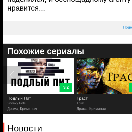
нравится...
Поде
Похожие сериалы
9.2
Подлый Пит
Траст
Sneaky Pete
Trust
Драма, Криминал
Драма, Криминал
Новости