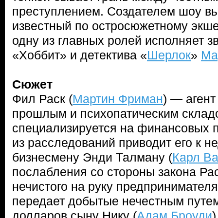
преступлением. Создателем шоу в
известный по остросюжетному экше
одну из главных ролей исполняет з
«Хоббит» и детектива «
Шерлок
»
Ма
Сюжет
Фил Раск (
Мартин Фриман
) — аген
прошлым и психопатическим склад
специализируется на финансовых п
из расследований приводит его к 
бизнесмену Энди Талману (
Карл В
послабления со стороны закона Рас
нечистого на руку предпринимателя
передает добытые нечестным путе
долларов сыну Нику (
Адам Броуди
)