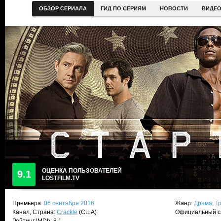
ОБЗОР СЕРИАЛА
ГИД ПО СЕРИЯМ
НОВОСТИ
ВИДЕ
ОЦЕНКА ПОЛЬЗОВАТЕЛЕЙ
9.1
LOSTFILM.TV
Премьера:
06 сентября 2016
Жанр:
Драма
,
Т
Канал, Страна:
Crackle
(США)
Официальный с