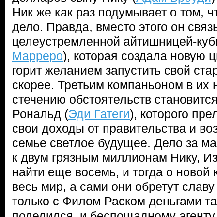
Ник же как раз подумывает о том, ч
дело. Правда, вместо этого он связ
целеустремленной айтишницей-куби
Марреро
), которая создала новую 
горит желанием запустить свой ста
скорее. Третьим компаньоном в их 
стечению обстоятельств становится
Рональд (
Эди Гатеги
), которого пр
свои доходы от правительства и во
семье светлое будущее. Дело за м
к двум грязным миллионам Нику, И
найти еще восемь, и тогда о новой
весь мир, а сами они обретут славу
только с Филом Раском деньгами та
поделился, и беспощадному агенту 