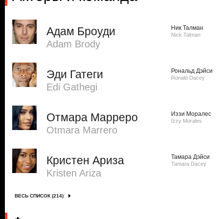
Ник Талман
Адам Броуди
Nick Talman
Adam Brody
Рональд Дэйси
Эди Гатеги
Ronald Dacey
Edi Gathegi
Иззи Моралес
Отмара Марреро
Izzy Morales
Otmara Marrero
Тамара Дэйси
Кристен Ариза
Tamara Dacey
Kristen Ariza
ВЕСЬ СПИСОК (214)