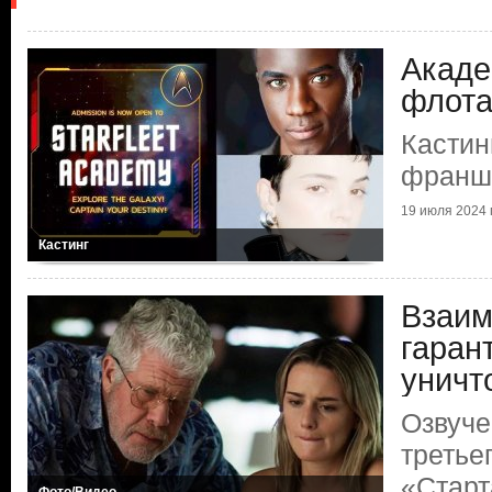
Акаде
флота
Кастин
франши
19 июля 2024 г
Кастинг
Взаим
гаран
уничт
Озвуче
третье
«Старт