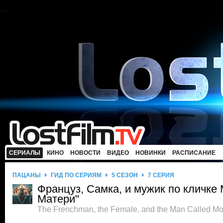
СЕРИАЛЫ
КИНО
НОВОСТИ
ВИДЕО
НОВИНКИ
РАСПИСАНИЕ
ПАЦАНЫ
ГИД ПО СЕРИЯМ
5 СЕЗОН
7 СЕРИЯ
Француз, Самка, и мужик по кличке
Матери"
The Frenchman, the Female, and the Man Called Mot