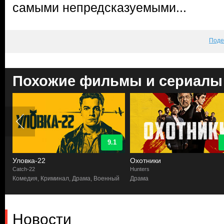
самыми непредсказуемыми...
Поде
Похожие фильмы и сериалы
9.1
Уловка-22
Охотники
Catch-22
Hunters
Комедия, Криминал, Драма, Военный
Драма
Новости