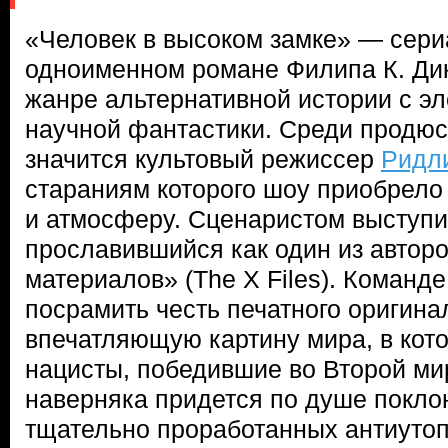
«Человек в высоком замке» — сери
одноименном романе Филипа К. Дик
жанре альтернативной истории с э
научной фантастики. Среди продюс
значится культовый режиссер
Ридли
стараниям которого шоу приобрело
и атмосферу. Сценаристом выступ
прославившийся как один из автор
материалов» (The X Files). Команде
посрамить честь печатного оригина
впечатляющую картину мира, в кот
нацисты, победившие во Второй ми
наверняка придется по душе покло
тщательно проработанных антиутопи