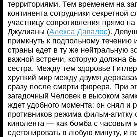
территориями. Тем временем на за
континента сотрудники секретной 
участницу сопротивления прямо на 
Джулианы (
Алекса Давалос
). Деву
примкнуть к подпольному течению и
страны едет в ту же нейтральную зо
важной встречи, которую должна б
сестра. Между тем здоровье Гитлер
хрупкий мир между двумя державам
сразу после смерти фюрера. При эт
загадочный Человек в высоком замк
ждет удобного момента: он снял и 
противников режима фильм-агитку 
кинолента — как бомба с часовым 
сдетонировать в любую минуту, и п