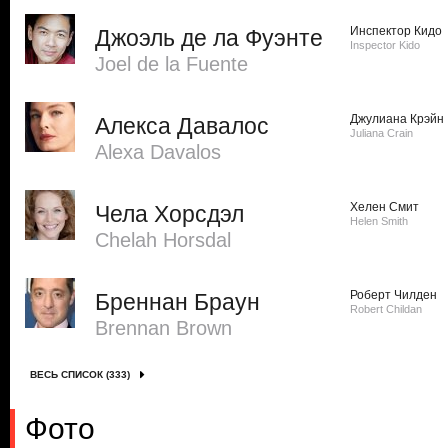
Инспектор Кидо
Джоэль де ла Фуэнте
Inspector Kido
Joel de la Fuente
Джулиана Крэйн
Алекса Давалос
Juliana Crain
Alexa Davalos
Хелен Смит
Чела Хорсдэл
Helen Smith
Chelah Horsdal
Роберт Чилден
Бреннан Браун
Robert Childan
Brennan Brown
ВЕСЬ СПИСОК (333)
Фото