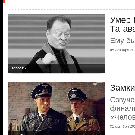
Умер 
Тагав
Ему бы
05 декабря 202
Новость
Замки
Озвуче
финаль
«Челов
31 октября 201