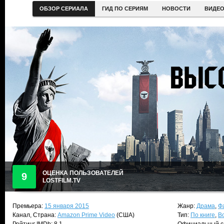
ОБЗОР СЕРИАЛА
ГИД ПО СЕРИЯМ
НОВОСТИ
ВИДЕ
ОЦЕНКА ПОЛЬЗОВАТЕЛЕЙ
9
LOSTFILM.TV
Премьера:
15 января 2015
Жанр:
Драма
,
Ф
Канал, Страна:
Amazon Prime Video
(США)
Тип:
По книге
,
В