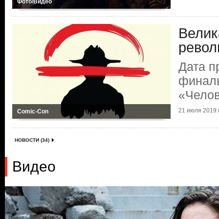
Фото/Видео
Велик
рево
Дата п
финаль
«Челов
21 июля 2019 г
Comic-Con
НОВОСТИ (34)
Видео