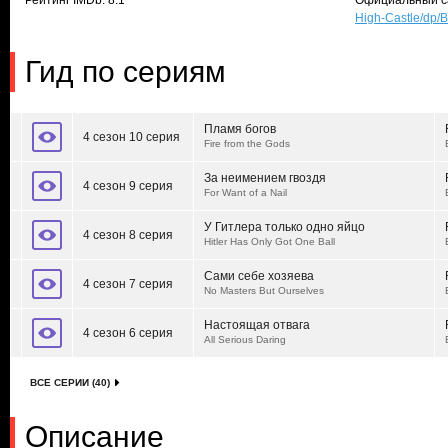
Рейтинг IMDb: 8.1
Официальный с
High-Castle/dp
Гид по сериям
Пламя богов
4 сезон 10 серия
Fire from the Gods
За неимением гвоздя
4 сезон 9 серия
For Want of a Nail
У Гитлера только одно яйцо
4 сезон 8 серия
Hitler Has Only Got One Ball
Сами себе хозяева
4 сезон 7 серия
No Masters But Ourselves
Настоящая отвага
4 сезон 6 серия
All Serious Daring
ВСЕ СЕРИИ (40)
Описание