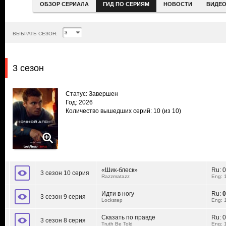
ОБЗОР СЕРИАЛА
ГИД ПО СЕРИЯМ
НОВОСТИ
ВИДЕ
ВЫБРАТЬ СЕЗОН:
3 сезон
Статус: Завершен
Год: 2026
Количество вышедших серий: 10
(из 10)
«Шик-блеск»
Ru:
0
3 сезон 10 серия
Razzmatazz
Eng: 
Идти в ногу
Ru:
0
3 сезон 9 серия
Lockstep
Eng: 
Сказать по правде
Ru:
0
3 сезон 8 серия
Truth Be Told
Eng: 