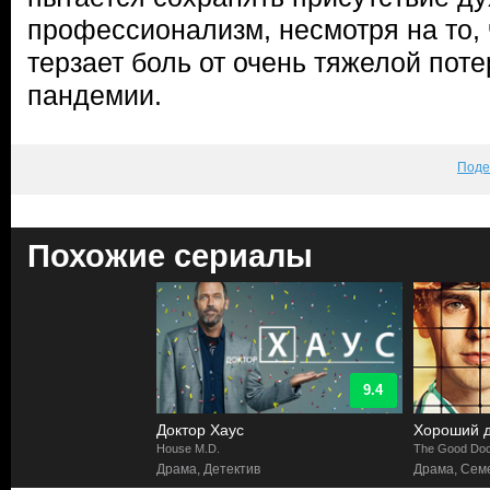
профессионализм, несмотря на то, 
терзает боль от очень тяжелой пот
пандемии.
Поде
Похожие сериалы
9.4
Доктор Хаус
Хороший д
House M.D.
The Good Doc
Драма, Детектив
Драма, Сем