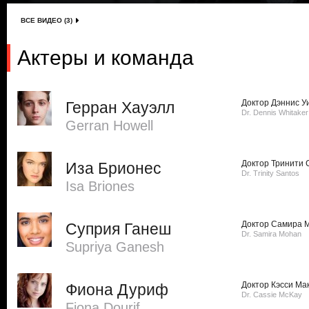
ВСЕ ВИДЕО (3)
Актеры и команда
Доктор Дэннис У
Герран Хауэлл
Dr. Dennis Whitaker
Gerran Howell
Доктор Тринити 
Иза Брионес
Dr. Trinity Santos
Isa Briones
Доктор Самира 
Суприя Ганеш
Dr. Samira Mohan
Supriya Ganesh
Доктор Кэсси Ма
Фиона Дуриф
Dr. Cassie McKay
Fiona Dourif