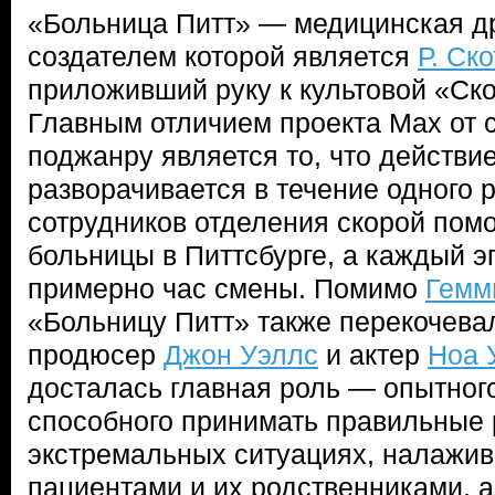
«Больница Питт» — медицинская д
создателем которой является
Р. Ск
приложивший руку к культовой «Ск
Главным отличием проекта Max от 
поджанру является то, что действие
разворачивается в течение одного 
сотрудников отделения скорой по
больницы в Питтсбурге, а каждый э
примерно час смены. Помимо
Гемм
«Больницу Питт» также перекочева
продюсер
Джон Уэллс
и актер
Ноа 
досталась главная роль — опытного
способного принимать правильные
экстремальных ситуациях, налажива
пациентами и их родственниками, 