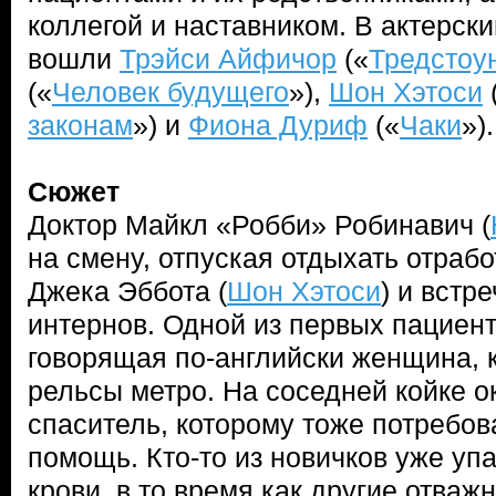
коллегой и наставником. В актерск
вошли
Трэйси Айфичор
(«
Тредстоу
(«
Человек будущего
»),
Шон Хэтоси
законам
») и
Фиона Дуриф
(«
Чаки
»).
Сюжет
Доктор Майкл «Робби» Робинавич (
на смену, отпуская отдыхать отраб
Джека Эббота (
Шон Хэтоси
) и встр
интернов. Одной из первых пациент
говорящая по-английски женщина, 
рельсы метро. На соседней койке о
спаситель, которому тоже потребо
помощь. Кто-то из новичков уже упа
крови, в то время как другие отваж