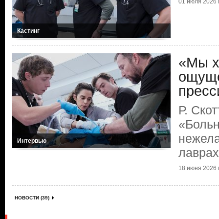
01 июля 2026 г
Кастинг
«Мы х
ощуще
пресс
Р. Ско
«Больн
нежела
Интервью
лаврах
18 июня 2026 г
НОВОСТИ (39)