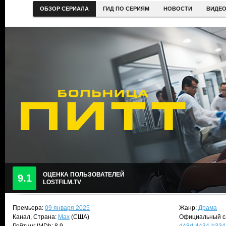
ОБЗОР СЕРИАЛА
ГИД ПО СЕРИЯМ
НОВОСТИ
ВИДЕ
ОЦЕНКА ПОЛЬЗОВАТЕЛЕЙ
9.1
LOSTFILM.TV
Премьера:
09 января 2025
Жанр:
Драма
Канал, Страна:
Max
(США)
Официальный с