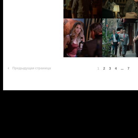
Предыдущая страница
1
2
3
4
...
7