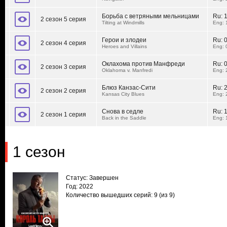
Борьба с ветряными мельницами
Ru:
2 сезон 5 серия
Tilting at Windmills
Eng: 
Герои и злодеи
Ru:
2 сезон 4 серия
Heroes and Villains
Eng: 
Оклахома против Манфреди
Ru:
2 сезон 3 серия
Oklahoma v. Manfredi
Eng: 
Блюз Канзас-Cити
Ru:
2 сезон 2 серия
Kansas City Blues
Eng: 
Снова в седле
Ru:
2 сезон 1 серия
Back in the Saddle
Eng: 
1 сезон
Статус: Завершен
Год: 2022
Количество вышедших серий: 9
(из 9)