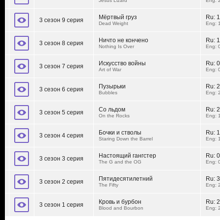
Jesus Lizard
Eng: 
Мёртвый груз
Ru:
1
3 сезон 9 серия
Dead Weight
Eng: 
Ничто не кончено
Ru:
1
3 сезон 8 серия
Nothing Is Over
Eng: 
Искусство войны
Ru:
0
3 сезон 7 серия
Art of War
Eng: 
Пузырьки
Ru:
2
3 сезон 6 серия
Bubbles
Eng: 
Со льдом
Ru:
2
3 сезон 5 серия
On the Rocks
Eng: 
Бочки и стволы
Ru:
1
3 сезон 4 серия
Staring Down the Barrel
Eng: 
Настоящий гангстер
Ru:
0
3 сезон 3 серия
The G and the OG
Eng: 
Пятидесятилетний
Ru:
3
3 сезон 2 серия
The Fifty
Eng: 
Кровь и бурбон
Ru:
2
3 сезон 1 серия
Blood and Bourbon
Eng: 