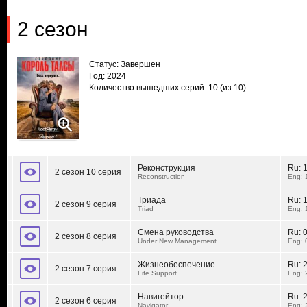
2 сезон
Статус: Завершен
Год: 2024
Количество вышедших серий: 10
(из 10)
Реконструкция
Ru:
2 сезон 10 серия
Reconstruction
Eng: 
Триада
Ru:
2 сезон 9 серия
Triad
Eng: 
Смена руководства
Ru:
2 сезон 8 серия
Under New Management
Eng: 
Жизнеобеспечение
Ru:
2 сезон 7 серия
Life Support
Eng: 
Навигейтор
Ru:
2 сезон 6 серия
Navigator
Eng: 