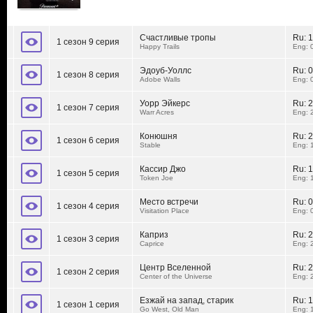
Счастливые тропы
Ru:
1
1 сезон 9 серия
Happy Trails
Eng: 
Эдоуб-Уоллс
Ru:
0
1 сезон 8 серия
Adobe Walls
Eng: 
Уорр Эйкерс
Ru:
2
1 сезон 7 серия
Warr Acres
Eng: 
Конюшня
Ru:
2
1 сезон 6 серия
Stable
Eng: 
Кассир Джо
Ru:
1
1 сезон 5 серия
Token Joe
Eng: 
Место встречи
Ru:
0
1 сезон 4 серия
Visitation Place
Eng: 
Каприз
Ru:
2
1 сезон 3 серия
Caprice
Eng: 
Центр Вселенной
Ru:
2
1 сезон 2 серия
Center of the Universe
Eng: 
Езжай на запад, старик
Ru:
1
1 сезон 1 серия
Go West, Old Man
Eng: 