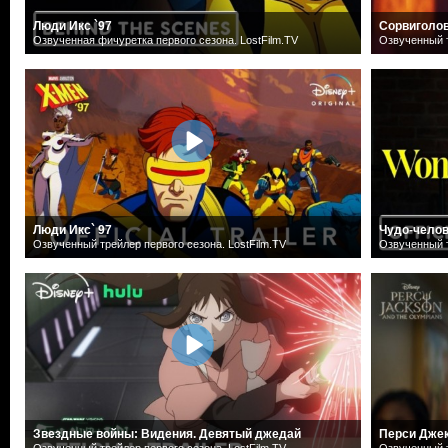
Люди Икс `97
Сорвиголов
Озвученная фичуретка первого сезона. LostFilm.TV
Озвученный т
Люди Икс` 97
Чудо-чело
Озвученный трейлер первого сезона. LostFilm.TV
Озвученный т
Звездные войны: Видения. Девятый джедай
Перси Дже
Озвученный трейлер первого сезона. LostFilm.TV
Озвученный т