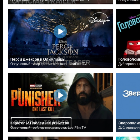
Перси Джексон и Олимпийцы
Головолом
Озвученный тизер третьего сезона. LostFilm.TV
Дублированн
Каратель: Последнее убийство
Зверополи
Озвученный трейлер спецвыпуска. LostFilm.TV
Дублированн