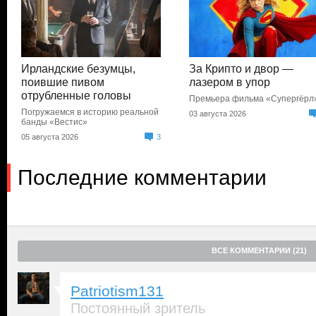
Ирландские безумцы,
За Крипто и двор —
поившие пивом
лазером в упор
отрубленные головы
Премьера фильма «Супергёрл
Погружаемся в историю реальной
03 августа 2026
банды «Вестис»
05 августа 2026
3
Последние комментарии
ВСЕ КОММЕНТАРИИ (21)
Patriotism131
Постоянный зритель