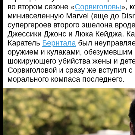
во втором сезоне «
Сорвиголовы
», 
минивселенную Marvel (еще до Disn
супергероев второго эшелона врод
Джессики Джонс и Люка Кейджа. Как
Каратель
Бернтала
был неуправляе
оружием и кулаками, обезумевшим 
шокирующего убийства жены и дете
Сорвиголовой и сразу же вступил с 
морального компаса последнего.