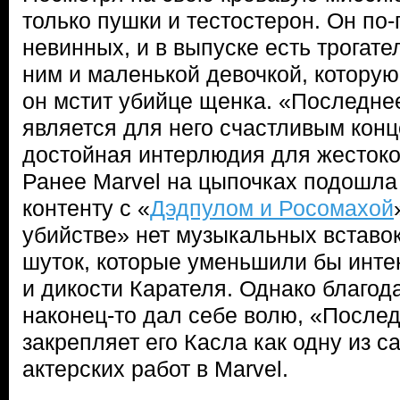
только пушки и тестостерон. Он по
невинных, и в выпуске есть трогат
ним и маленькой девочкой, которую 
он мстит убийце щенка. «Последне
является для него счастливым конц
достойная интерлюдия для жестоког
Ранее Marvel на цыпочках подошла
контенту с «
Дэдпулом и Росомахой
убийстве» нет музыкальных вставо
шуток, которые уменьшили бы инте
и дикости Карателя. Однако благод
наконец-то дал себе волю, «После
закрепляет его Касла как одну из 
актерских работ в Marvel.