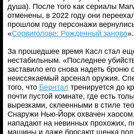
душа). После того как сериалы Marv
отменены, в 2022 году они переехал
прошлом году персонажи вернулис
«
Сорвиголове: Рожденный заново
».
За прошедшее время Касл стал ещ
нестабильным. «Последнее убийств
заставило его снова надеть броню с
неиссякаемый арсенал оружия. Спе
того, что
Бернтал
тренируется до к
почти пустой комнате, где есть тол
вырезками, склеенными в стиле тео
Снаружи Нью-Йорк охвачен хаосом
нападают на невинных прохожих, п
машины и даже бросают щенка под к