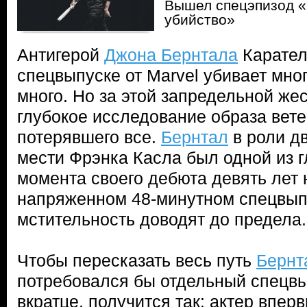
Вышел спецэпизод «
убийство»
Антигерой
Джона Бернтала
Карател
спецвыпуске от Marvel убивает мно
много. Но за этой запредельной же
глубокое исследование образа вете
потерявшего все.
Бернтал
в роли д
мести Фрэнка Касла был одной из 
момента своего дебюта девять лет н
напряженном 48-минутном спецвып
мстительность доводят до предела.
Чтобы пересказать весь путь
Бернт
потребовался бы отдельный спецвы
вкратце, получится так: актер впер