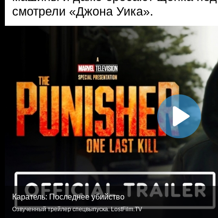
смотрели «Джона Уика».
Каратель: Последнее убийство
Озвученный трейлер спецвыпуска. LostFilm.TV