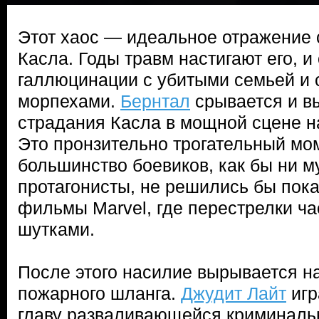
Этот хаос — идеальное отражение 
Касла. Годы травм настигают его, и
галлюцинации с убитыми семьей и
морпехами.
Бернтал
срывается и в
страдания Касла в мощной сцене на
Это пронзительно трогательный мом
большинство боевиков, как бы ни м
протагонисты, не решились бы пок
фильмы Marvel, где перестрелки ч
шутками.
После этого насилие вырывается на
пожарного шланга.
Джудит Лайт
игр
главу разваливающейся криминаль