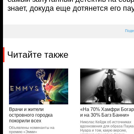
знает, докуда еще дотянется его п
Поде
Читайте также
Врачи и жители
«На 70% Хамфри Богар
островного городка
и на 30% Багз Банни»
покорили всех
Николас Кейдж об источниках
вдохновения для образа Паука
Объявлены номинанты на
Нуара и том, какую версию,
премию «Эмми»