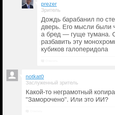
prezer
Зритель
Дождь барабанил по сте
дверь. Его мысли были ч
а бред — гуще тумана.
разбавить эту монохро
кубиков галоперидола
Ответить
notkat0
Заслуженный зритель
Какой-то неграмотный копира
"Заморочено". Или это ИИ?
Ответить