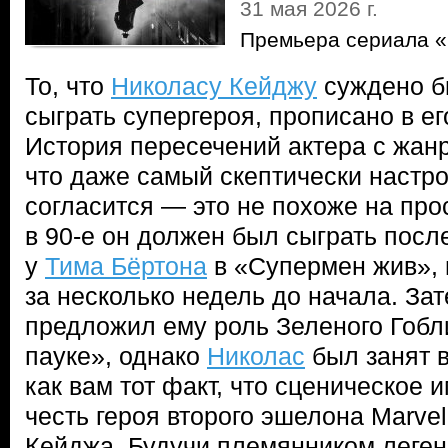
31 мая 2026 г.
Премьера сериала «
То, что
Николасу Кейджу
суждено б
сыграть супергероя, прописано в ег
История пересечений актера с жанр
что даже самый скептически настр
согласится — это не похоже на пр
в 90-е он должен был сыграть посл
у
Тима Бёртона
в «Супермен жив», 
за несколько недель до начала. За
предложил ему роль Зеленого Гобл
пауке», однако
Николас
был занят в
как вам тот факт, что сценическое 
честь героя второго эшелона Marve
Кейджа. Будучи племянником леге