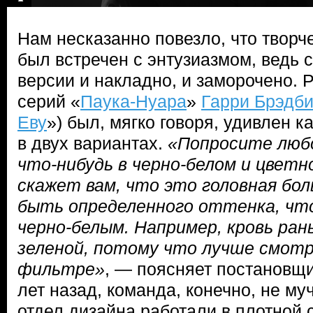
Нам несказанно повезло, что творч
был встречен с энтузиазмом, ведь 
версии и накладно, и заморочено. 
серий «
Паука-Нуара
»
Гарри Брэдб
Еву
») был, мягко говоря, удивлен 
в двух вариантах.
«Попросите люб
что-нибудь в черно-белом и цветн
скажет вам, что это головная бо
быть определенного оттенка, чт
черно-белым. Например, кровь ран
зеленой, потому что лучше смотр
фильтре»
, — поясняет постановщик
лет назад, команда, конечно, не му
отдел дизайна работали в плотной с