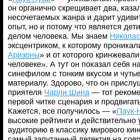
он органично скрещивает два, каза
несочетаемых жанра и дарит удиви
опыт, но и потому что является де
делом человека. Мы знаем
Никола
эксцентриком, к которому проникал
Аризоны
» и от которого кринжевал
человеке». А тут он показал себя 
синефилом с тонким вкусом и чуть
материалу. Здорово, что он прислу
приятеля
Чарли Шина
— тот рекоме
первой читке сценария и продвигат
Кажется, все получилось — «
Паук-
высокие рейтинги и действительно 
аудиторию в классику мирового кин
самый запутанный детектив на совр