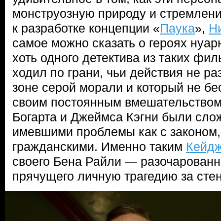
монструозную природу и стремлени
к разработке концепции «
Паука
»,
Н
самое можно сказать о героях нуар
хоть одного детектива из таких фил
ходил по грани, чьи действия не р
зоне серой морали и который не б
своим постоянным вмешательство
Богарта и Джеймса Кэгни были сло
имевшими проблемы как с законом, 
гражданскими. Именно таким
Кейд
своего Бена Райли — разочарованн
прячущего личную трагедию за сте