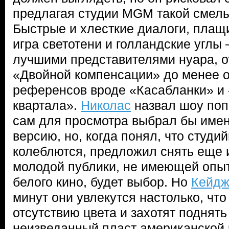
предлагая студии MGM такой смелы
Быстрые и хлесткие диалоги, пла
игра светотени и голландские углы
лучшими представителями нуара, о
«Двойной компенсации» до менее 
референсов вроде «Касабланки» и 
квартала».
Николас
назвал шоу поп
сам для просмотра выбрал бы име
версию, но, когда понял, что студи
колеблются, предложил снять еще и
молодой публики, не имеющей опыт
белого кино, будет выбор. Но
Кейд
минут они увлекутся настолько, что
отсутствию цвета и захотят поднять
неизведанный пласт американской 