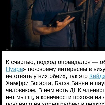
К счастью, подход оправдался — о
Нуара
» по-своему интересны в виз
не отнять у них обеих, так это
Кейд
Хамфри Богарта, Багза Банни и па
человеком. В нем есть ДНК членисто
нет мышц, а конечности похожи на 
повлияло на хореографию в редких