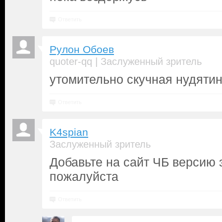
Ответить
Рулон Обоев
|
quoter-qq
Заслуженный зритель
утомительно скучная нудяти
Ответить
K4spian
Заслуженный зритель
Добавьте на сайт ЧБ версию 
пожалуйста
Ответить