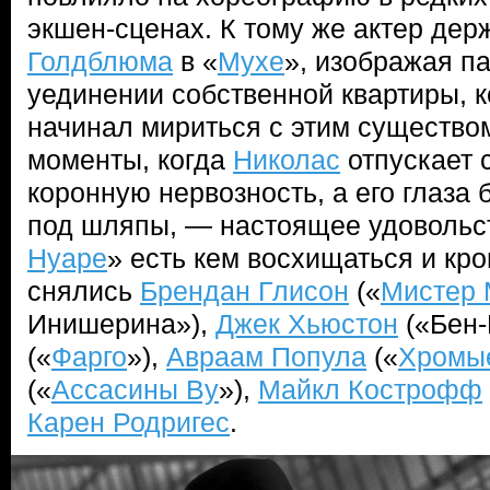
экшен-сценах. К тому же актер дер
Голдблюма
в «
Мухе
», изображая п
уединении собственной квартиры, к
начинал мириться с этим существом
моменты, когда
Николас
отпускает 
коронную нервозность, а его глаза 
под шляпы, — настоящее удовольст
Нуаре
» есть кем восхищаться и кр
снялись
Брендан Глисон
(«
Мистер 
Инишерина»),
Джек Хьюстон
(«Бен-
(«
Фарго
»),
Авраам Попула
(«
Хромые
(«
Ассасины Ву
»),
Майкл Кострофф
Карен Родригес
.