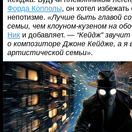
Форда Копполы
, он хотел избежать
непотизме.
«Лучше быть главой с
семьи, чем клоуном-кузеном на обо
Ник
и добавляет. —
“Кейдж” звучит
о композиторе Джоне Кейдже, а я 
артистической семьи»
.