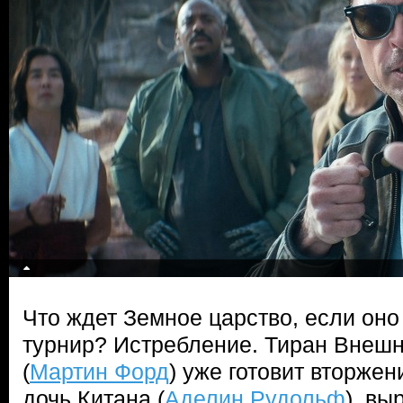
Что ждет Земное царство, если оно
турнир? Истребление. Тиран Внеш
(
Мартин Форд
) уже готовит вторжен
дочь Китана (
Аделин Рудольф
), вы