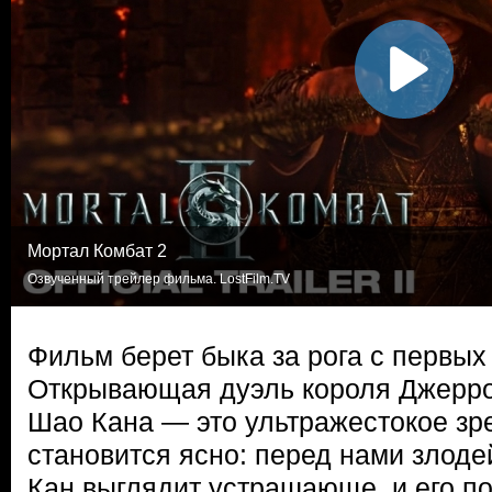
Мортал Комбат 2
Озвученный трейлер фильма. LostFilm.TV
Фильм берет быка за рога с первых
Открывающая дуэль короля Джерро
Шао Кана — это ультражестокое зре
становится ясно: перед нами злод
Кан выглядит устрашающе, и его п