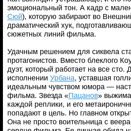
эмоциональный тон. А кадр с мален
Сюй
), которую забирают во Внешни
драматический хук, подготавливаю
сюжетных линий фильма.
Удачным решением для сиквела ст
протагонистов. Вместо блеклого Ко
дуэт, который работает на все сто.
исполнении
Урбана
, уставшая голл
идеальным чувством юмора — нас
фильма. Звезда «
Пацанов
» выжима
каждой реплики, и его метаиронич
попадают в цель. Но главном откры
Она не просто воительница с веера
сердце фильма. Ее личная обида н