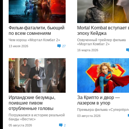
Фильм-фаталити, бьющий
Mortal Kombat вступает 
по всем сомнениям
эпоху Кейджа
Чем хорош «Мортал Комбат 2»
Озвученный трейлер фильма
«Мортал Комбат 2»
13 июля 2026
27
16 марта 2026
Ирландские безумцы,
За Крипто и двор —
поившие пивом
лазером в упор
отрубленные головы
Премьера фильма «Супергёрл
Погружаемся в историю реальной
03 августа 2026
банды «Вестис»
05 августа 2026
2