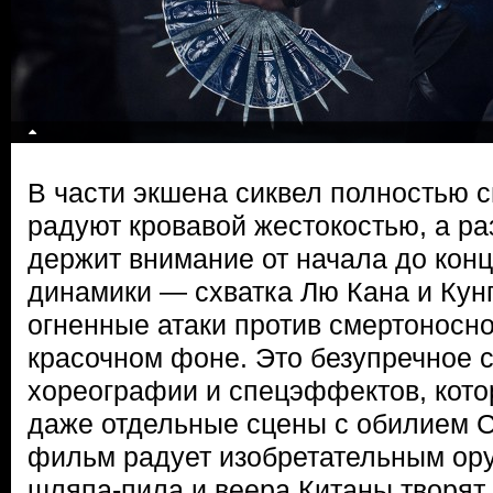
В части экшена сиквел полностью 
радуют кровавой жестокостью, а ра
держит внимание от начала до кон
динамики — схватка Лю Кана и Кунг
огненные атаки против смертоносн
красочном фоне. Это безупречное 
хореографии и спецэффектов, котор
даже отдельные сцены с обилием CG
фильм радует изобретательным ор
шляпа-пила и веера Китаны творят