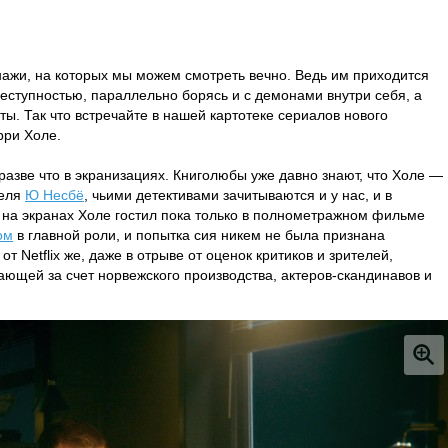
ажи, на которых мы можем смотреть вечно. Ведь им приходится
реступностью, параллельно борясь и с демонами внутри себя, а
ты. Так что встречайте в нашей картотеке сериалов нового
рри Холе.
разве что в экранизациях. Книголюбы уже давно знают, что Холе —
теля
Ю Несбё
, чьими детективами зачитываются и у нас, и в
 на экранах Холе гостил пока только в полнометражном фильме
ом
в главной роли, и попытка сия никем не была признана
т Netflix же, даже в отрыве от оценок критиков и зрителей,
ющей за счет норвежского производства, актеров-скандинавов и