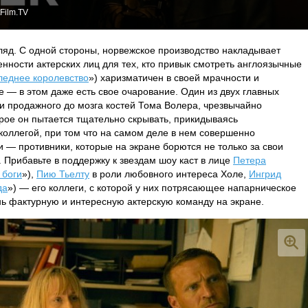
Film.TV
ляд. С одной стороны, норвежское производство накладывает
нности актерских лиц для тех, кто привык смотреть англоязычные
леднее королевство
») харизматичен в своей мрачности и
е — в этом даже есть свое очарование. Один из двух главных
и продажного до мозга костей Тома Волера, чрезвычайно
орое он пытается тщательно скрывать, прикидываясь
оллегой, при том что на самом деле в нем совершенно
и — противники, которые на экране борются не только за свои
. Прибавьте в поддержку к звездам шоу каст в лице
Петера
 боги
»),
Пию Тьелту
в роли любовного интереса Холе,
Ингрид
да
») — его коллеги, с которой у них потрясающее напарническое
нь фактурную и интересную актерскую команду на экране.