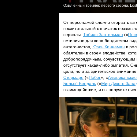
Озвученный трейлер первого сезона. Lost
От персонажей сложно оторвать взг
восхитительный отпечаток незамыле
сериалы.
Тобиас Зантельман
(«
Пос
нетипично для копа бандитском вид
антагонистов,
Юэль Киннаман
в рол
обаятелен в своем злодействе, кот
добропорядочным, сочувствующим к
отсутствует какая-либо эмпатия. Он
цели, но и за зрительское внимание
Стормаре
(«
Побег
», «
Американские
Больсё Бердаль
(«
Мир Дикого Запа
взаимодействие, и вы получите оче