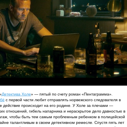
«
Детектива Холе
» — пятый по счету роман «Пентаграмма».
бё
с первой части любит отправлять норвежского следователя в
не действие происходит на его родине. У Холе за плечами —
ких отношений, гибель напарника и нераскрытое дело давностью в
багаж, чтобы быть тем самым проблемным ребенком в полицейской
райне талантливым в своем детективном ремесле. Спустя пять лет