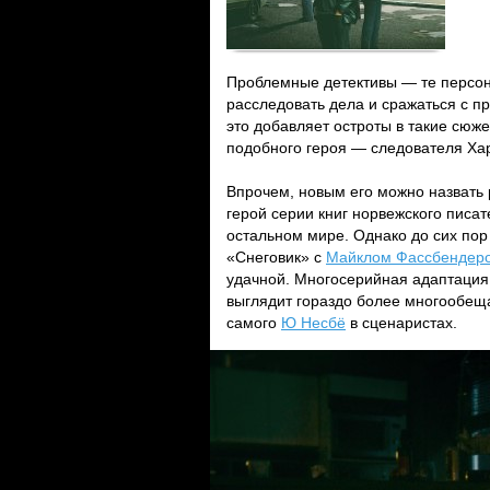
Проблемные детективы — те персон
расследовать дела и сражаться с п
это добавляет остроты в такие сюже
подобного героя — следователя Ха
Впрочем, новым его можно назвать 
герой серии книг норвежского писа
остальном мире. Однако до сих пор
«Снеговик» с
Майклом Фассбендер
удачной. Многосерийная адаптация о
выглядит гораздо более многообеща
самого
Ю Несбё
в сценаристах.