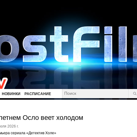
НОВИНКИ
РАСПИСАНИЕ
летнем Осло веет холодом
юля 2026 г.
мьера сериала «Детектив Холе»