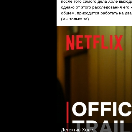
после того самого дела Холе выход
однако от этого расследования его
общем, приходится работать на дв
(мы только за).
Детектив Холе