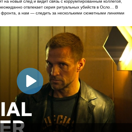
ит на новый след и видит связь с коррумпированным коллегой,
 неожиданно отвлекает серия ритуальных убийств в Осло… В
а фронта, а нам — следить за несколькими сюжетными линиями