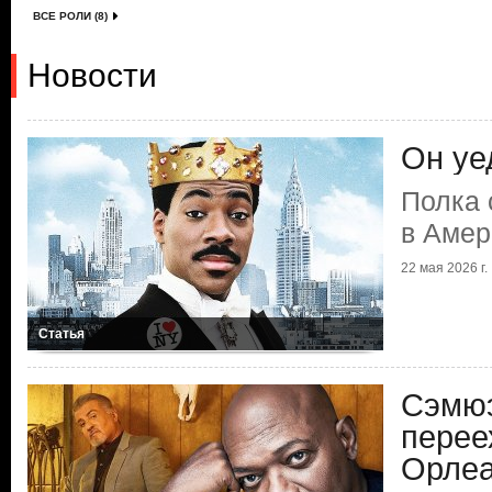
ВСЕ РОЛИ (8)
Новости
Он уе
Полка 
в Амер
22 мая 2026 г.
Статья
Сэмюэ
перее
Орлеа