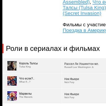
Assembled)
,
Что ес
Талсы (Tulsa King)
(Secret Invasion)
Фильмы с участи
Поездка в Америку
Роли в сериалах и фильмах
Король Талсы
Рассел Ли Уошингтон мл.
Tulsa King
Russell Lee Washington Jr.
Что если?..
Ник Фьюри
What If...?
Nick Fury
Марвелы
Ник Фьюри
The Marvels
Nick Fury