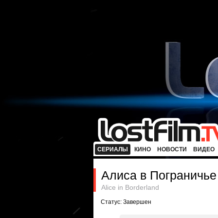
СЕРИАЛЫ
КИНО
НОВОСТИ
ВИДЕО
Алиса в Пограничье
Alice in Borderland
Статус: Завершен