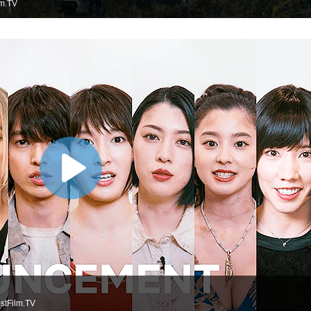
lm.TV
stFilm.TV