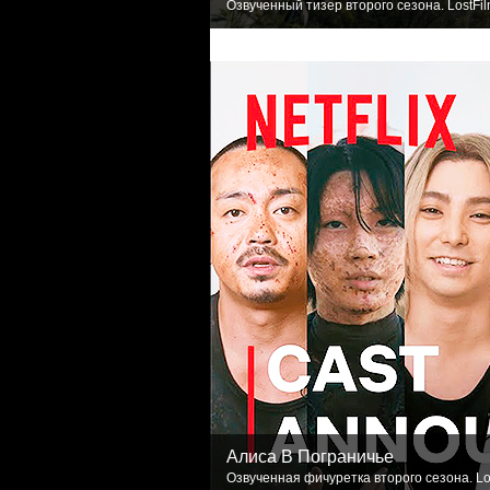
Озвученный тизер второго сезона. LostFi
Алиса В Пограничье
Озвученная фичуретка второго сезона. Lo