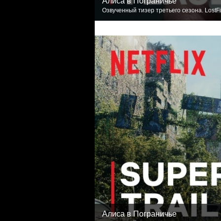
Алиса в Пограничье
Озвученный тизер третьего сезона. LostF
Алиса в Пограничье