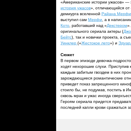
«Американские истории ужасов» — 
история ужасов
», отличающийся от
демиурга вселенной
Райана Мерфи
выступил сам
Мерфи
, а в написан
Кото
, работавший над «
Декстером
»
оригинального сериала актеры (
Джо
Бейтс
), так и новички проекта, а 
Уинклер
(«
Жестокое лето
») и
Эдуар
Сюжет
В первом эпизоде девочка-подросто
ходят нехорошие слухи. Приступив к 
каждым забитым гвоздем в них прон
зарождающиеся романтические отно
приведет показ запрещенного киноф
стоило бы, не подумав, постить в И
сквозь мрак и ужас иногда сверхъес
Героям сериала придется предават
последней капли крови сражаться за