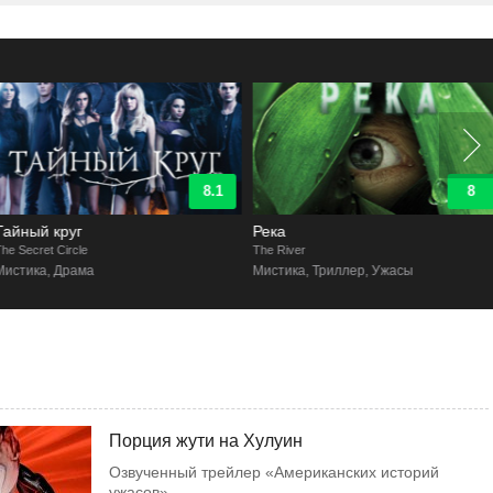
8.1
8
Тайный круг
Река
he Secret Circle
The River
Мистика, Драма
Мистика, Триллер, Ужасы
Порция жути на Хулуин
Озвученный трейлер «Американских историй
ужасов»