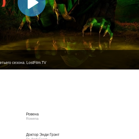
тьего сезона. LostFilm.TV
Ровена
Rowena
Доктор Энди Грэнт