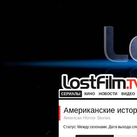
СЕРИАЛЫ
КИНО
НОВОСТИ
ВИДЕО
Американские истор
American Horror Stories
Статус: Между сезонами. Дата выхода с