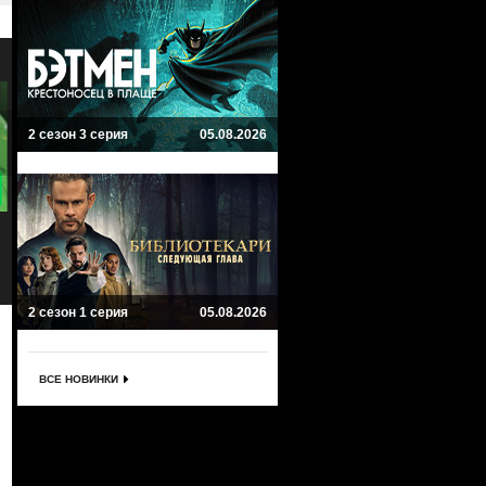
2 сезон 3 серия
05.08.2026
7
9
Культ
Мотель Бейтса
Cult
Bates Motel
Триллер, Драма, Мистика
Триллер, Мистика, Ужасы
2 сезон 1 серия
05.08.2026
ВСЕ НОВИНКИ