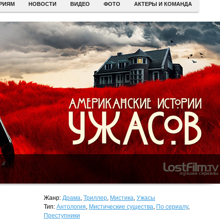
ЕРИЯМ
НОВОСТИ
ВИДЕО
ФОТО
АКТЕРЫ И КОМАНДА
Жанр:
Драма
,
Триллер
,
Мистика
,
Ужасы
Тип:
Антология
,
Мистические существа
,
По сериалу
,
Преступники