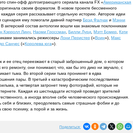
это спин-офф долгоиграющего сериала канала FX «
Американская
 оригинала своим форматом. В новом проекте бессменного
каждая серия рассказывает отдельную историю. Автором идеи
ии сценария ему помогали давний партнер
Брэд Фалчак
и
Мэнни
. В актерский состав антологии вошли как знакомые поклонникам
н Кэрролл Линч
,
Наоми Гроссман
,
Билли Лурд
,
Мэтт Бомер
,
Кэти
съемками занимались режиссеры
Лони Перистер
(«
Воин
»),
Макс
до Санчес
(«
Королева юга
»).
к и ее отец переезжают в старый заброшенный дом, о котором
его ремонту, они понимают, что, как бы это дико ни звучало, с
икает тьма. Во второй серии тьма проникнет в едва
шения пары. В третьей к катастрофическим последствиями
ильма, а четвертая затронет тему фотографий, которые не
нтернете. Каждая из шестнадцати историй проведет зрителей
тественного, а иногда вполне себе человеческого происхождения.
ь себя и близких, преодолевать самые страшные фобии и до
 свою психику, а порой и за жизнь.
Поделиться: