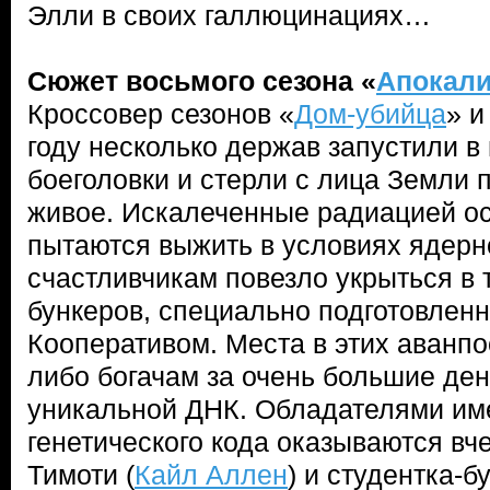
Элли в своих галлюцинациях…
Сюжет восьмого сезона «
Апокал
Кроссовер сезонов «
Дом-убийца
» и
году несколько держав запустили в
боеголовки и стерли с лица Земли 
живое. Искалеченные радиацией ос
пытаются выжить в условиях ядер
счастливчикам повезло укрыться в 
бункеров, специально подготовлен
Кооперативом. Места в этих аванпо
либо богачам за очень большие ден
уникальной ДНК. Обладателями име
генетического кода оказываются в
Тимоти (
Кайл Аллен
) и студентка-б