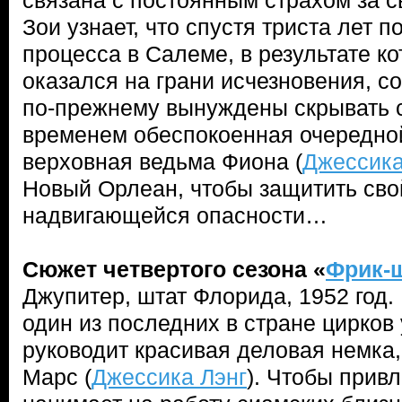
связана с постоянным страхом за с
Зои узнает, что спустя триста лет п
процесса в Салеме, в результате ко
оказался на грани исчезновения, 
по-прежнему вынуждены скрывать с
временем обеспокоенная очередной
верховная ведьма Фиона (
Джессика
Новый Орлеан, чтобы защитить сво
надвигающейся опасности…
Сюжет четвертого сезона
«
Фрик-
Джупитер, штат Флорида, 1952 год.
один из последних в стране цирков
руководит красивая деловая немка,
Марс (
Джессика Лэнг
). Чтобы привл