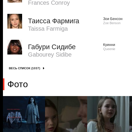
Frances Conroy
Зои Бенсон
Таисса Фармига
Zoe Benson
Taissa Farmiga
Куинни
Габури Сидибе
Queenie
Gabourey Sidibe
ВЕСЬ СПИСОК (1037)
Фото