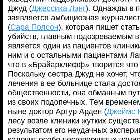
Джуд (
Джессика Лэнг
). Однажды в 
заявляется амбициозная журналист
(
Сара Полсон
), которая пишет стат
убийств, главным подозреваемым в
является один из пациентов клиник
ним и с остальными пациентами Ла
что в «Брайарклифф» творится что
Поскольку сестра Джуд не хочет, ч
лечения в ее больнице стала дост
общественности, она обманным пут
из своих подопечных. Тем времене
ныне доктор Артур Арден (
Джеймс 
лесу возле клиники жутких сущест
результатом его неудачных экспери
калечит особо несговорчивых паци