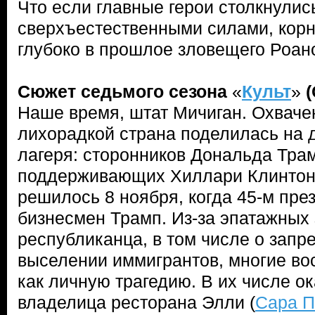
Что если главные герои столкнулис
сверхъестественными силами, корн
глубоко в прошлое зловещего Роано
Сюжет седьмого сезона
«
Культ
»
(
Наше время, штат Мичиган. Охвач
лихорадкой страна поделилась на
лагеря: сторонников Дональда Трам
поддерживающих Хиллари Клинтон 
решилось 8 ноября, когда 45-м пр
бизнесмен Трамп. Из-за эпатажных
республиканца, в том числе о запре
выселении иммигрантов, многие во
как личную трагедию. В их числе о
владелица ресторана Элли (
Сара П