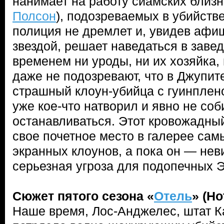
нанимает на работу сиамских близне
Полсон
), подозреваемых в убийств
полиция не дремлет и, увидев афи
звездой, решает наведаться в заве
временем ни уроды, ни их хозяйка,
даже не подозревают, что в Джупит
страшный клоун-убийца с гуинплен
уже кое-что натворил и явно не соб
останавливаться. Этот кровожадны
свое почетное место в галерее са
экранных клоунов, а пока он — нев
серьезная угроза для подопечных Э
Сюжет пятого сезона «
Отель
» (Ho
Наше время, Лос-Анджелес, штат 