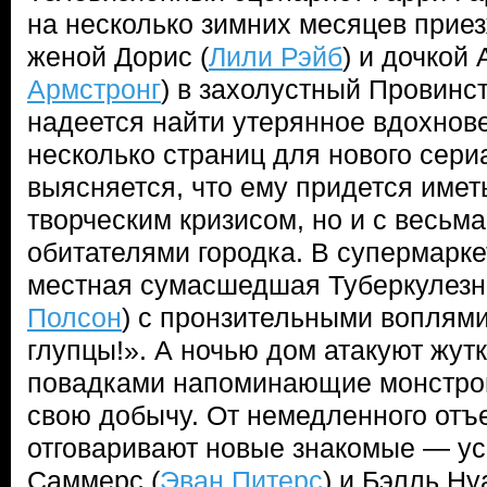
на несколько зимних месяцев прие
женой Дорис (
Лили Рэйб
) и дочкой 
Армстронг
) в захолустный Провинст
надеется найти утерянное вдохнове
несколько страниц для нового сери
выясняется, что ему придется иметь
творческим кризисом, но и с весьм
обитателями городка. В супермарке
местная сумасшедшая Туберкулезн
Полсон
) с пронзительными воплями
глупцы!». А ночью дом атакуют жут
повадками напоминающие монстров,
свою добычу. От немедленного отъ
отговаривают новые знакомые — у
Саммерс (
Эван Питерс
) и Бэлль Ну