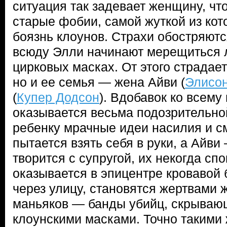
ситуация так задевает женщину, чт
старые фобии, самой жуткой из кот
боязнь клоунов. Страхи обостряютс
всюду Элли начинают мерещиться 
цирковых масках. От этого страдает
но и ее семья — жена Айви (
Элисо
(
Купер Додсон
). Вдобавок ко всему
оказывается весьма подозрительн
ребенку мрачные идеи насилия и с
пытается взять себя в руки, а Айви
творится с супругой, их некогда сп
оказывается в эпицентре кровавой 
через улицу, становятся жертвами 
маньяков — банды убийц, скрываю
клоунскими масками. Точно такими 