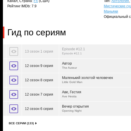
Канал, Страна:
FX
(США)
Тип:
Антология
,
Рейтинг IMDb: 7.9
Мистические су
Маньяки
Официальный с
Гид по сериям
Episode #12.1
13 сезон 1 серия
Episode #12.1
Автор
12 сезон 9 серия
The Auteur
Маленький золотой человечек
12 сезон 8 серия
Little Gold Man
Аве, Гестия
12 сезон 7 серия
Ave Hestia
Вечер открытия
12 сезон 6 серия
Opening Night
ВСЕ СЕРИИ (133)