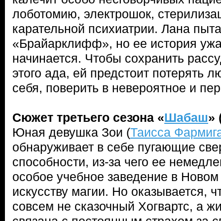
лоботомию, электрошок, стерилиза
карательной психиатрии. Лана пыта
«Брайарклифф», но ее история ужа
начинается. Чтобы сохранить рассу
этого ада, ей предстоит потерять л
себя, поверить в невероятное и п
Сюжет третьего сезона
«
Шабаш
» 
Юная девушка Зои (
Таисса Фармиг
обнаруживает в себе пугающие св
способности, из-за чего ее немедл
особое учебное заведение в Новом
искусству магии. Но оказывается, ч
совсем не сказочный Хогвартс, а ж