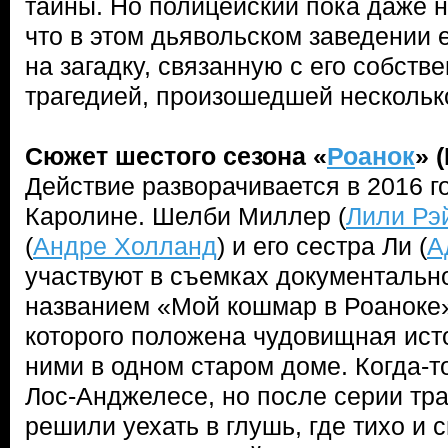
тайны. Но полицейский пока даже н
что в этом дьявольском заведении е
на загадку, связанную с его собств
трагедией, произошедшей несколько
Сюжет шестого сезона «
Роанок
» 
Действие разворачивается в 2016 г
Каролине. Шелби Миллер (
Лили Рэ
(
Андре Холланд
) и его сестра Ли (
А
участвуют в съемках документальн
названием «Мой кошмар в Роаноке»
которого положена чудовищная ист
ними в одном старом доме. Когда-т
Лос-Анджелесе, но после серии тр
решили уехать в глушь, где тихо и 