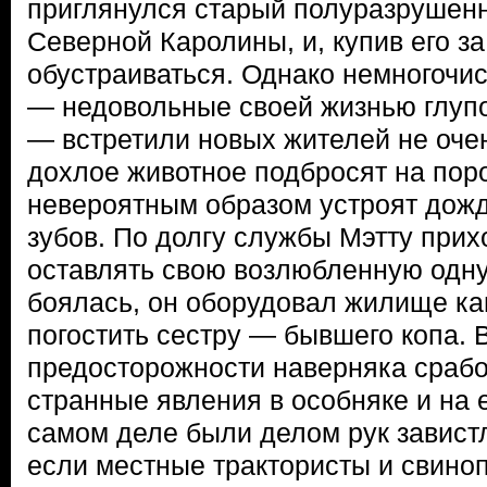
приглянулся старый полуразрушен
Северной Каролины, и, купив его за
обустраиваться. Однако немногочи
— недовольные своей жизнью глу
— встретили новых жителей не очен
дохлое животное подбросят на порог
невероятным образом устроят дожд
зубов. По долгу службы Мэтту прих
оставлять свою возлюбленную одну
боялась, он оборудовал жилище ка
погостить сестру — бывшего копа. 
предосторожности наверняка срабо
странные явления в особняке и на 
самом деле были делом рук завист
если местные трактористы и свиноп