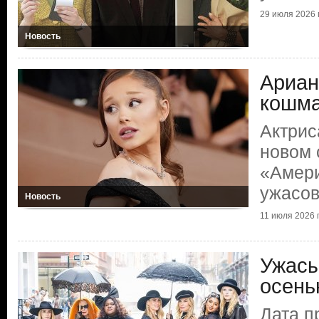
29 июля 2026 г
Новость
Ариан
кошм
Актрис
новом 
«Амери
ужасо
Новость
11 июля 2026 г
Ужасы
осен
Дата п