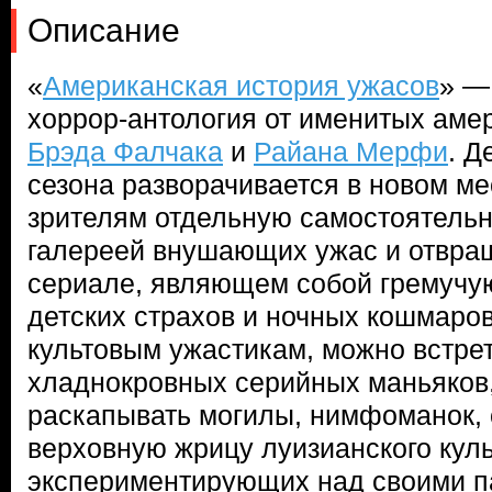
Описание
«
Американская история ужасов
» —
хоррор-антология от именитых аме
Брэда Фалчака
и
Райана Мерфи
. Д
сезона разворачивается в новом ме
зрителям отдельную самостоятельн
галереей внушающих ужас и отвра
сериале, являющем собой гремучу
детских страхов и ночных кошмаров
культовым ужастикам, можно встрет
хладнокровных серийных маньяков,
раскапывать могилы, нимфоманок, 
верховную жрицу луизианского куль
экспериментирующих над своими п