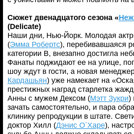
Сюжет двенадцатого сезона «
Неж
(Delicate)
Наши дни, Нью-Йорк. Молодая актр
(
Эмма Робертс
), перебивавшаяся р
категории B, внезапно достигла неб
Фанаты поджидают ее на улице, по
шоу ждут в гости, а новая менедже
Кардашьян
) уже намекает на «Оск
престижных наград старлетка жажд
Анны с мужем Дексом (
Мэтт Зукри
)
зачать самостоятельно, и пара обр
клинику репродукции в штате. Свет
доктор Хилл (
Дэнис О`Харе
), настр