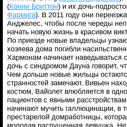
(
Конни Бриттон
) и их дочь-подросто
Фармига
). В 2011 году они переезж
Анджелес, чтобы после череды не
начать новую жизнь в красивом вик
По приезде новые владельцы узнаю
хозяева дома погибли насильственн
Хармонам начинает наведываться с
дочь с синдромом Дауна говорит, чт
Чем дольше новые жильцы остаютс
странностей замечают. Вивьен нах
костюм, Вайолет влюбляется в одно
пациентов с явными расстройствам 
начинают мучить галлюцинации, в т
престарелой домработницы, котора
молодая распущенная девушка. Не 