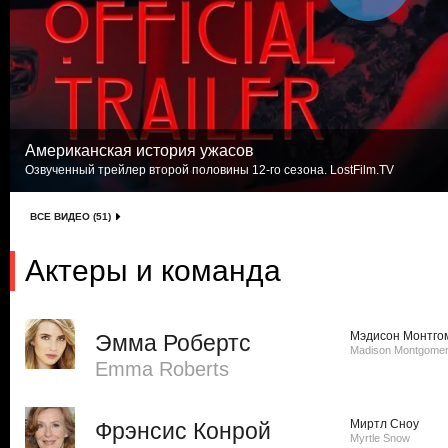
Американская история ужасов
Озвученный трейлер второй половины 12-го сезона. LostFilm.TV
ВСЕ ВИДЕО (51)
Актеры и команда
Мэдисон Монтго
Эмма Робертс
Madison Montgome
Emma Roberts
Миртл Сноу
Фрэнсис Конрой
Myrtle Snow