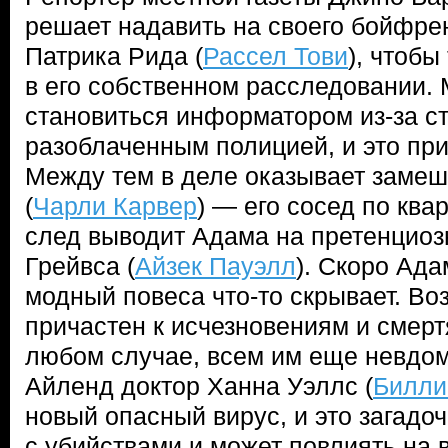
решает надавить на своего бойфре
Патрика Рида (
Рассел Тови
), чтобы
в его собственном расследовании.
становиться информатором из-за с
разоблаченным полицией, и это при
Между тем в деле оказывает заме
(
Чарли Карвер
) — его сосед по ква
след выводит Адама на претенциоз
Грейвса (
Айзек Пауэлл
). Скоро Ада
модный повеса что-то скрывает. Во
причастен к исчезновениям и смерт
любом случае, всем им еще невдом
Айленд доктор Ханна Уэллс (
Билли
новый опасный вирус, и это загадо
с убийствами и может повлиять на