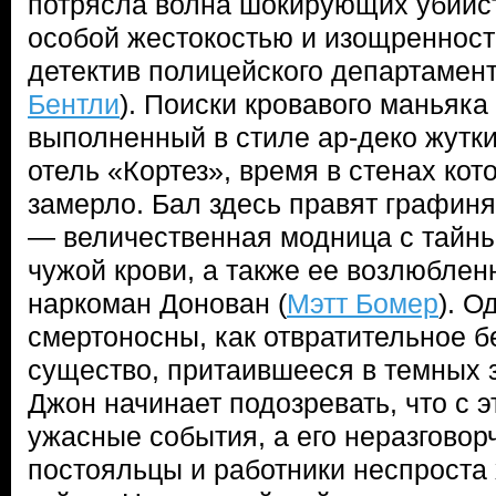
потрясла волна шокирующих убийс
особой жестокостью и изощренност
детектив полицейского департамент
Бентли
). Поиски кровавого маньяк
выполненный в стиле ар-деко жутки
отель «Кортез», время в стенах кото
замерло. Бал здесь правят графиня
— величественная модница с тайны
чужой крови, а также ее возлюбле
наркоман Донован (
Мэтт Бомер
). О
смертоносны, как отвратительное 
существо, притаившееся в темных з
Джон начинает подозревать, что с 
ужасные события, а его неразгово
постояльцы и работники неспроста