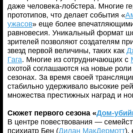
даже человека-лобстера. Многие г
прототипов, что делает события «
А
ужасов
» еще более впечатляющим
равновесия. Уникальный формат шоу
зрителей позволяют создателям пр
звезд первой величины, таких как
Д
Гага
. Многие из сотрудничающих с
охотой соглашаются на новые рол
сезонах. За время своей трансляци
стабильно удерживало высокие рей
множества престижных наград и но
Сюжет первого сезона «
Дом-убий
В центре повествования — семейст
психиатр Бен (
Дилан МакДермотт
),