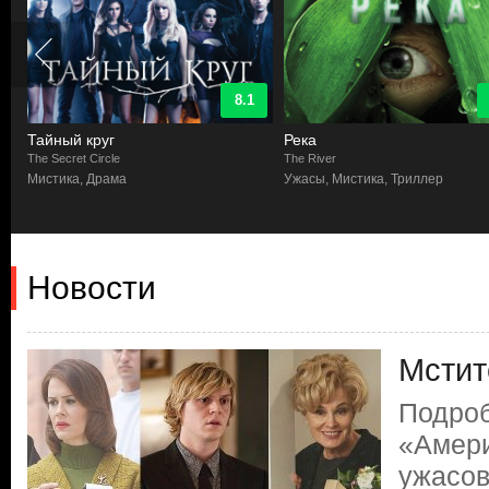
8.1
Тайный круг
Река
The Secret Circle
The River
Мистика, Драма
Ужасы, Мистика, Триллер
Новости
Мстит
Подроб
«Амери
ужасо