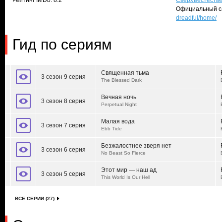
Рейтинг IMDb: 8.2
Сверхъестеств
Официальный с
dreadful/home/
Гид по сериям
Священная тьма
3 сезон 9 серия
The Blessed Dark
Вечная ночь
3 сезон 8 серия
Perpetual Night
Малая вода
3 сезон 7 серия
Ebb Tide
Безжалостнее зверя нет
3 сезон 6 серия
No Beast So Fierce
Этот мир — наш ад
3 сезон 5 серия
This World Is Our Hell
ВСЕ СЕРИИ (27)