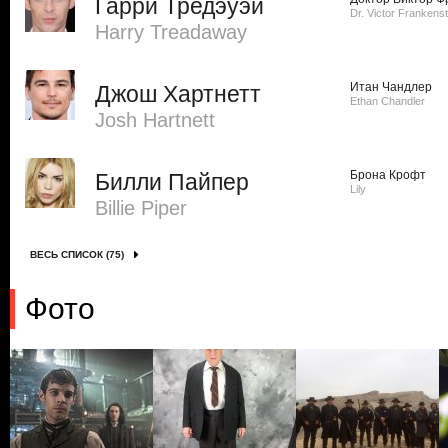
Гарри Тредэуэй
Dr. Victor Frankenst
Harry Treadaway
Итан Чандлер
Джош Хартнетт
Ethan Chandler
Josh Hartnett
Брона Крофт
Билли Пайпер
Lily
Billie Piper
ВЕСЬ СПИСОК (75)
Фото