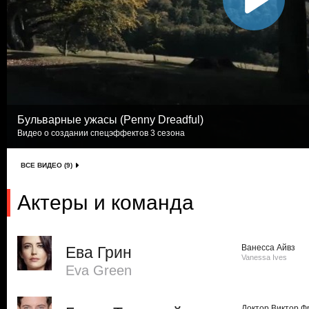
Бульварные ужасы (Penny Dreadful)
Видео о создании спецэффектов 3 сезона
ВСЕ ВИДЕО (9)
Актеры и команда
Ванесса Айвз
Ева Грин
Vanessa Ives
Eva Green
Доктор Виктор 