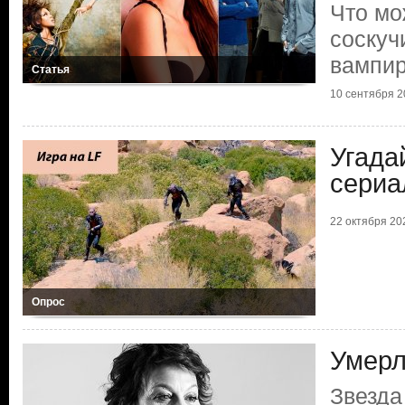
Что мо
соскуч
вампи
Статья
10 сентября 20
Угада
сериа
22 октября 202
Опрос
Умерл
Звезда