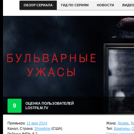
ОБЗОР СЕРИАЛА
ГИД ПО СЕРИЯМ
НОВОСТИ
ВИДЕ
ОЦЕНКА ПОЛЬЗОВАТЕЛЕЙ
9
LOSTFILM.TV
Премьера:
11 мая 2014
Жанр:
Драма
,
Т
Канал, Страна:
Showtime
(США)
Тип:
Вампиры
,
О