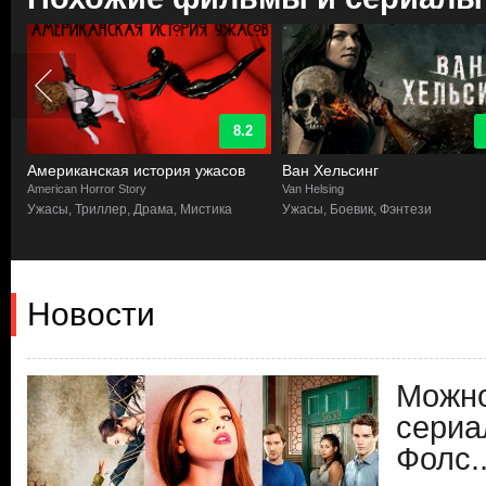
8.2
Американская история ужасов
Ван Хельсинг
American Horror Story
Van Helsing
Ужасы, Триллер, Драма, Мистика
Ужасы, Боевик, Фэнтези
Новости
Можно
сериа
Фолс..