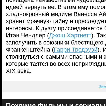
идеей вернуть ее. В этом ему помог
хладнокровный медиум Ванесса Айв
хранит мрачную тайну и преследуе
интересы. К дуэту присоединяется
Итан Чендлер (
Джош Хартнетт
). Та
заполучить в союзники блестящего 
Франкенштейна (
Гарри Тредэуэй
).
столкнуться с самыми опасными и 
которые таятся во всех неприглядн
XIX века.
Поде
Похожие фильмы и сериалы