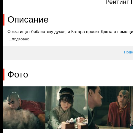
Рейтинг 
Описание
Сокка ищет библиотеку духов, и Катара просит Джета о помощ
огня, чтобы ее арестовали. Ван Ши Тонг разрешает героям оста
…ПОДРОБНО
полученные знания не будут использованы для насилия. Янгчен
должен быть осторожным в состоянии Аватара.
Поде
Фото