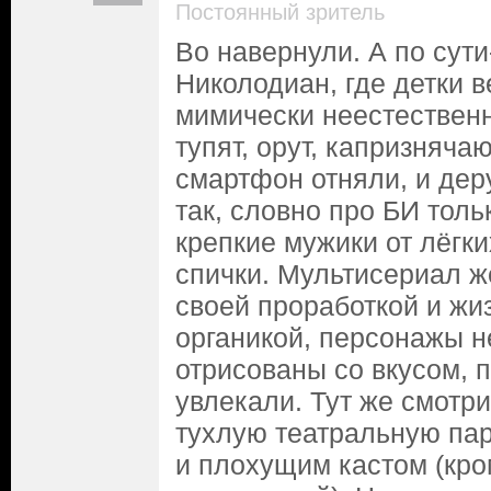
Постоянный зритель
Во навернули. А по сути
Николодиан, где детки в
мимически неестественн
тупят, орут, капризнячаю
смартфон отняли, и дер
так, словно про БИ толь
крепкие мужики от лёгки
спички. Мультисериал ж
своей проработкой и ж
органикой, персонажы н
отрисованы со вкусом, 
увлекали. Тут же смотри
тухлую театральную па
и плохущим кастом (кр