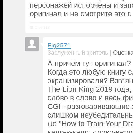
персонажей испорчены и зап
оригинал и не смотрите это г.
Ответить
Fig2571
|
Заслуженный зритель
Оценка
А причём тут оригинал? 
Когда это любую книгу с
экранизировали? Взглян
The Lion King 2019 года
слово в слово и весь ф
CGI - разговаривающие 
слишком неубедительным
же "How to Train Your D
кадр-в-кадр, слово-в-сл