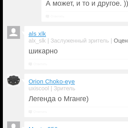
А может, и то и другое. ))
Ответить
als xlk
|
|
alx_slk
Заслуженный зритель
Оценк
шикарно
Ответить
Orion Choko-eye
|
uxiscool
Зритель
Легенда о Мганге)
Ответить