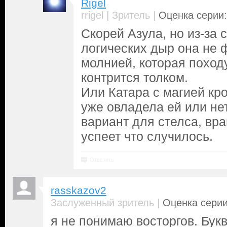
Rigel
|
|
rrigel
Зритель
Оценка серии:
Скорей Азула, но из-за 
логических дыр она не 
молнией, которая поход
контрится толком.
Или Катара с магией кро
уже овладела ей или не
вариант для стелса, вра
успеет что случилось.
Ответить
rasskazov2
|
Заслуженный зритель
Оценка серии
я не понимаю восторгов. Бук