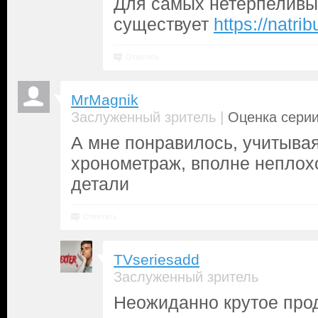
Для самых нетерпеливы
существует
https://natrib
Ответить
MrMagnik
|
Заслуженный зритель
Оценка серии
А мне понравилось, учитыва
хронометраж, вполне неплох
детали
Ответить
TVseriesadd
Заслуженный зритель
Неожиданно крутое про