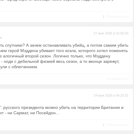
|
Пожаловаться
27 мая 2026 в 02:56:00
ль
ть спутники? А зачем останавливать убийц, а потом самим убить
чем герой Мэддена убивает того козла, которого хотел поменять
е алогичный второй сезон. Логично только, что Мэддену
- ходи с дебильной физией весь сезон, а то вконце зарежут,
нули с облегчением.
Пожаловаться
24 мая 2026 в 09:33:32
: русского президента можно убить на территории Британии и
ит - ни Сармат, ни Посейдон...
|
Пожаловаться