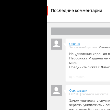
Последние комментарии
Orionus
|
Заслуженный зритель
Оценка с
На удивление хорошая п
Персонажа Мэддена не жа
мало.
Соединить сижет с Диан
Ответить
Сериальщик
|
Ella2000
Заслуженный зритель
Зачем уничтожать спутни
чертежи уничтожить и со
воссоздать.Что не реаль