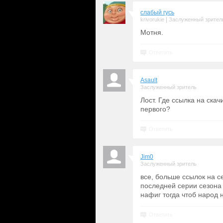
слабый гусь
|
krivorukie
Заслуженный зрител
Мотня.
Ответить
Asault
Заслуженный зритель
Лост. Где ссылка на скач
первого?
Ответить
Jim0
Заслуженный зритель
все, больше ссылок на с
последней серии сезона 
нафиг тогда чтоб народ 
Ответить