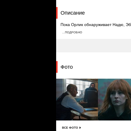
Описание
Пока Орлик обнаруживает Надю, Эбб
поручает Апарну остановить Орлика
…ПОДРОБНО
подбрасывает бомбу к машине прези
цели Орлика.
Фото
ВСЕ ФОТО