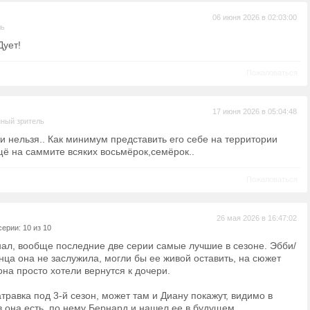
06 июня 2026 в 02:03:00
ль
Дует!
Пожаловаться
17 июня 2026 в 05:04:48
ный зритель
и нельзя.. Как минимум представить его себе на территории
щё на саммите всяких восьмёрок,семёрок..
Пожаловаться
26 мая 2026 в 16:47:02
ерии: 10 из 10
л, вообще последние две серии самые лучшие в сезоне. Эбби/
онца она не заслужила, могли бы ее живой оставить, на сюжет
она просто хотели вернутся к дочери.
травка под 3-й сезон, может там и Диану покажут, видимо в
 она есть, по нему Бернард и нашел ее в будущем.