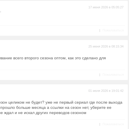
17 июня 2026 в 05:05:27
ь
|
Пожаловаться
25 июня 2026 в 08:15:34
ивание всего второго сезона оптом, как это сделано для
|
Пожаловаться
01 июля 2026 в 19:01:42
езон целиком не будет? уже не первый сериал где после выхода
прошло больше месяца а ссылки на сезон нет, уберите ее
не ждал и не искал других переводов сезоном
|
Пожаловаться