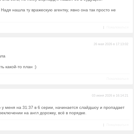
 Надя нашла ту вражескую агентку, явно она так просто не
|
Пожаловаться
26 мая 2026 в 17:13:02
шла
ть какой-то план :)
Пожаловаться
03 июня 2026 в 16:14:21
 у меня на 31:37 в 6 серии, начинается слайдшоу и пропадает
реключении на англ дорожку, всё в порядке.
|
Пожаловаться