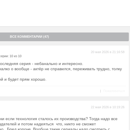
ВСЕ КОММЕНТАРИИ (47)
20 мая 2026 в 21:16:58
ерии: 10 из 10
оследняя серия - небанально и интересно.
лко о вообще - актёр не справился, переживать трудно, толку
ой и будет прям хорошо.
|
Пожаловаться
22 мая 2026 в 10:19:26
ки если технология сталось их производства? Тогда надо все
здателей и потом надеяться что, никто не сможет
но. Бред короче. Вообще такие сериалы надо смотреть с