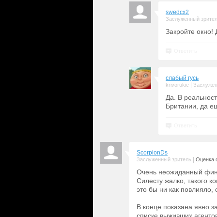
swedcx2
Заслуженный зрите
Закройте окно! 
Ответить
слабый гусь
|
krivorukie
Заслужен
Да. В реальност
Британии, да е
Ответить
ScorpionDs
|
Заслуженный зритель
Оценка с
Очень неожиданный фина
Силесту жалко, такого к
это бы ни как повлияло, 
В конце показана явно за
списке выживших агентов