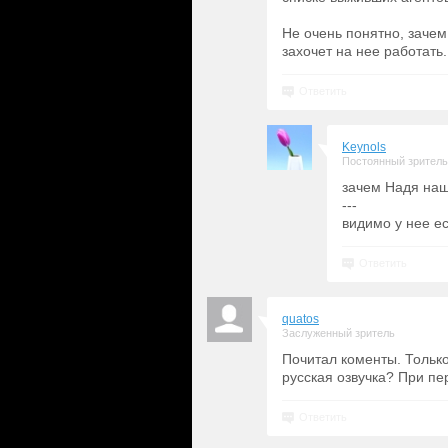
Не очень понятно, зачем
захочет на нее работать.
Ответить
Keynols
Постоянный зритель
зачем Надя на
---
видимо у нее ес
Ответить
quatos
Заслуженный зритель
Почитал коменты. Только
русская озвучка? При пе
Ответить