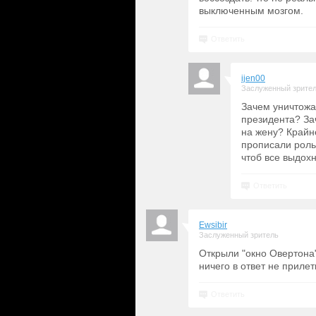
выключенным мозгом.
Ответить
ijen00
Заслуженный зрите
Зачем уничтожа
президента? За
на жену? Крайн
прописали роль 
чтоб все выдох
Ответить
Ewsibir
Заслуженный зритель
Открыли "окно Овертона"
ничего в ответ не прилет
Ответить